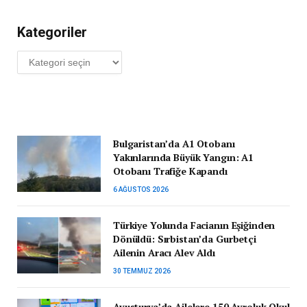
Kategoriler
Kategoriler
Bulgaristan’da A1 Otobanı
Yakınlarında Büyük Yangın: A1
Otobanı Trafiğe Kapandı
6 AĞUSTOS 2026
Türkiye Yolunda Facianın Eşiğinden
Dönüldü: Sırbistan’da Gurbetçi
Ailenin Aracı Alev Aldı
30 TEMMUZ 2026
Avusturya’da Ailelere 150 Avroluk Okul