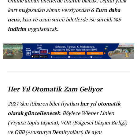
Online alınan biletlerde indirim olacak: Dijital yıllık
kart mağazadan alınan versiyondan
6 Euro daha
ucuz
, kısa ve uzun süreli biletlerde ise sürekli
%5
indirim
uygulanacak.
Her Yıl Otomatik Zam Geliyor
2027’den itibaren bilet fiyatları
her yıl otomatik
olarak güncellenecek
. Böylece Wiener Linien
(Viyana toplu taşıma), VOR (Bölgesel Ulaşım Birliği)
ve ÖBB (Avusturya Demiryolları) ile aynı