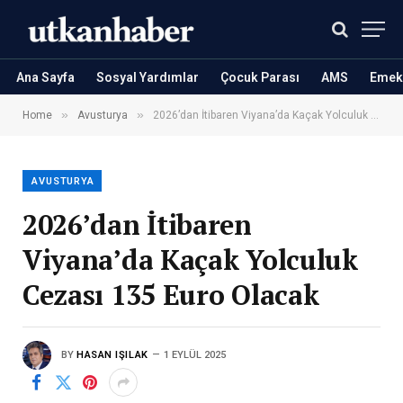
Ana Sayfa
Sosyal Yardımlar
Çocuk Parası
AMS
Emekl
»
»
Home
Avusturya
2026’dan İtibaren Viyana’da Kaçak Yolculuk Cezası 135 Euro Olacak
AVUSTURYA
2026’dan İtibaren
Viyana’da Kaçak Yolculuk
Cezası 135 Euro Olacak
BY
HASAN IŞILAK
1 EYLÜL 2025