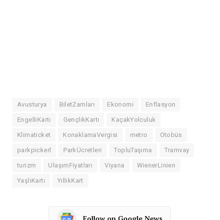
Avusturya
BiletZamları
Ekonomi
Enflasyon
EngelliKartı
GençlikKartı
KaçakYolculuk
Klimaticket
KonaklamaVergisi
metro
Otobüs
parkpickerl
ParkÜcretleri
TopluTaşıma
Tramvay
turizm
UlaşımFiyatları
Viyana
WienerLinien
YaşlıKartı
YıllıkKart
Follow on Google News