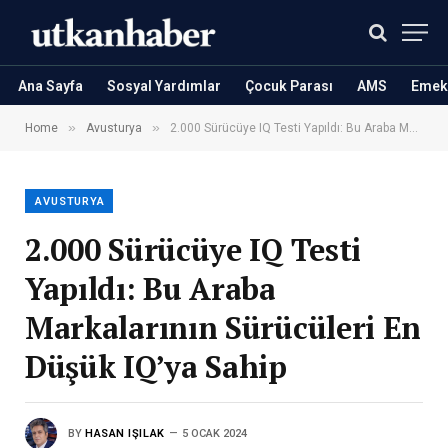
Ana Sayfa
Sosyal Yardımlar
Çocuk Parası
AMS
Emekl
»
»
Home
Avusturya
2.000 Sürücüye IQ Testi Yapıldı: Bu Araba Markalarının Sürücüleri En Düşük IQ’ya Sahip
AVUSTURYA
2.000 Sürücüye IQ Testi
Yapıldı: Bu Araba
Markalarının Sürücüleri En
Düşük IQ’ya Sahip
BY
HASAN IŞILAK
5 OCAK 2024