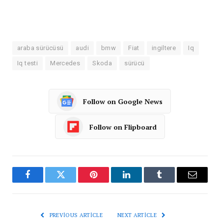
araba sürücüsü
audi
bmw
Fiat
ingiltere
Iq
Iq testi
Mercedes
Skoda
sürücü
Follow on Google News
Follow on Flipboard
Facebook
Twitter
Pinterest
LinkedIn
Tumblr
Email
PREVIOUS ARTICLE
NEXT ARTICLE