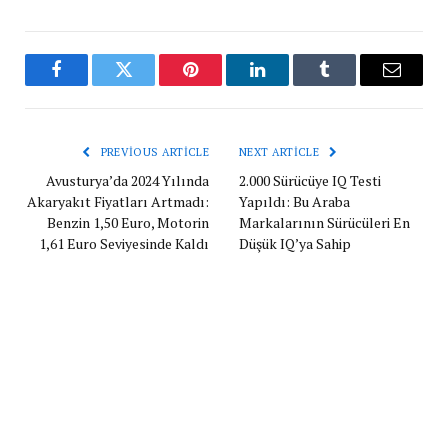
Facebook
Twitter
Pinterest
LinkedIn
Tumblr
Email
PREVIOUS ARTICLE
NEXT ARTICLE
Avusturya’da 2024 Yılında
2.000 Sürücüye IQ Testi
Akaryakıt Fiyatları Artmadı:
Yapıldı: Bu Araba
Benzin 1,50 Euro, Motorin
Markalarının Sürücüleri En
1,61 Euro Seviyesinde Kaldı
Düşük IQ’ya Sahip