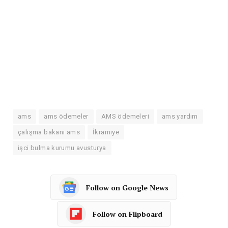
ams
ams ödemeler
AMS ödemeleri
ams yardım
çalışma bakanı ams
İkramiye
işci bulma kurumu avusturya
Follow on Google News
Follow on Flipboard