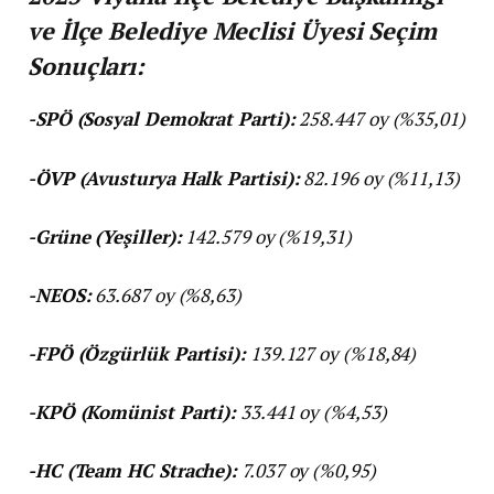
ve İlçe Belediye Meclisi Üyesi Seçim
Sonuçları:
-SPÖ (Sosyal Demokrat Parti):
258.447 oy (%35,01)
-ÖVP (Avusturya Halk Partisi):
82.196 oy (%11,13)
-Grüne (Yeşiller):
142.579 oy (%19,31)
-NEOS:
63.687 oy (%8,63)
-FPÖ (Özgürlük Partisi):
139.127 oy (%18,84)
-KPÖ (Komünist Parti):
33.441 oy (%4,53)
-HC (Team HC Strache):
7.037 oy (%0,95)