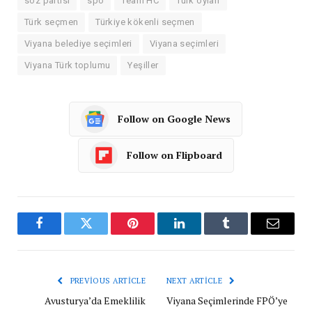
söz partisi
spö
Team HC
Türk oyları
Türk seçmen
Türkiye kökenli seçmen
Viyana belediye seçimleri
Viyana seçimleri
Viyana Türk toplumu
Yeşiller
Follow on Google News
Follow on Flipboard
Facebook
Twitter
Pinterest
LinkedIn
Tumblr
Email
PREVIOUS ARTICLE
NEXT ARTICLE
Avusturya’da Emeklilik
Viyana Seçimlerinde FPÖ’ye