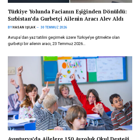
Türkiye Yolunda Facianın Eşiğinden Dönüldü:
Sırbistan’da Gurbetçi Ailenin Aracı Alev Aldı
BY
HASAN IŞILAK
30 TEMMUZ 2026
Avrupa’dan yaz tatilini geçirmek üzere Türkiye’ye gitmekte olan
gurbetçi bir ailenin aracı, 23 Temmuz 2026…
Avusturya’da Ailelere 150 Avroluk Okul Desteği