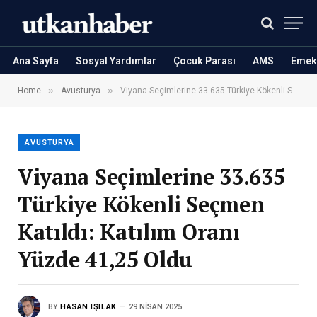
Ana Sayfa
Sosyal Yardımlar
Çocuk Parası
AMS
Emekl
»
»
Home
Avusturya
Viyana Seçimlerine 33.635 Türkiye Kökenli Seçmen Katıldı: Katılım Oranı Yüzde 41,25 Oldu
AVUSTURYA
Viyana Seçimlerine 33.635
Türkiye Kökenli Seçmen
Katıldı: Katılım Oranı
Yüzde 41,25 Oldu
BY
HASAN IŞILAK
29 NISAN 2025