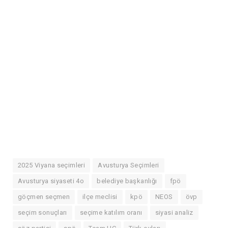
2025 Viyana seçimleri
Avusturya Seçimleri
Avusturya siyaseti 4o
belediye başkanlığı
fpö
göçmen seçmen
ilçe meclisi
kpö
NEOS
övp
seçim sonuçları
seçime katılım oranı
siyasi analiz