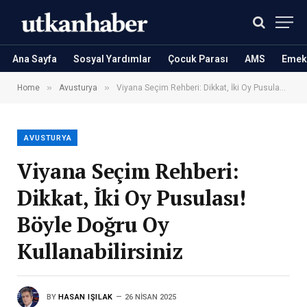
Ana Sayfa
Sosyal Yardımlar
Çocuk Parası
AMS
Emekl
»
»
Home
Avusturya
Viyana Seçim Rehberi: Dikkat, İki Oy Pusulası! Böyle Doğru Oy Kullanabilirsiniz
AVUSTURYA
Viyana Seçim Rehberi:
Dikkat, İki Oy Pusulası!
Böyle Doğru Oy
Kullanabilirsiniz
BY
HASAN IŞILAK
26 NISAN 2025