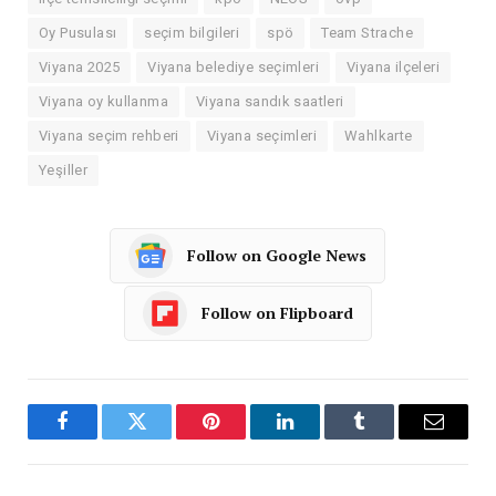
Oy Pusulası
seçim bilgileri
spö
Team Strache
Viyana 2025
Viyana belediye seçimleri
Viyana ilçeleri
Viyana oy kullanma
Viyana sandık saatleri
Viyana seçim rehberi
Viyana seçimleri
Wahlkarte
Yeşiller
Follow on Google News
Follow on Flipboard
Facebook
Twitter
Pinterest
LinkedIn
Tumblr
Email