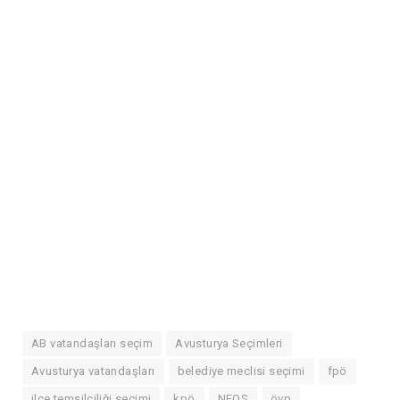
AB vatandaşları seçim
Avusturya Seçimleri
Avusturya vatandaşları
belediye meclisi seçimi
fpö
ilçe temsilciliği seçimi
kpö
NEOS
övp