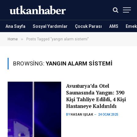
Ana Sayfa
Sosyal Yardımlar
Çocuk Parası
AMS
Emekl
»
Home
Posts Tagged "yangın alarm sistemi"
BROWSING:
YANGIN ALARM SISTEMI
Avusturya’da Otel
Saunasında Yangın: 390
Kişi Tahliye Edildi, 4 Kişi
Hastaneye Kaldırıldı
BY
HASAN IŞILAK
24 OCAK 2025