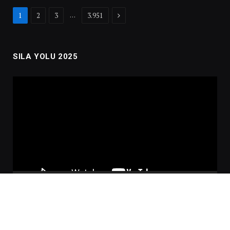
Next
…
1
2
3
3.951
SILA YOLU 2025
Video
oynatıcı
00:00
02:01:00