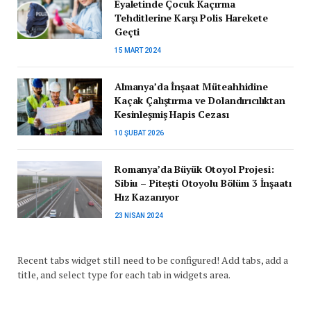
Eyaletinde Çocuk Kaçırma
Tehditlerine Karşı Polis Harekete
Geçti
15 MART 2024
Almanya’da İnşaat Müteahhidine
Kaçak Çalıştırma ve Dolandırıcılıktan
Kesinleşmiş Hapis Cezası
10 ŞUBAT 2026
Romanya’da Büyük Otoyol Projesi:
Sibiu – Pitești Otoyolu Bölüm 3 İnşaatı
Hız Kazanıyor
23 NISAN 2024
Recent tabs widget still need to be configured! Add tabs, add a
title, and select type for each tab in widgets area.