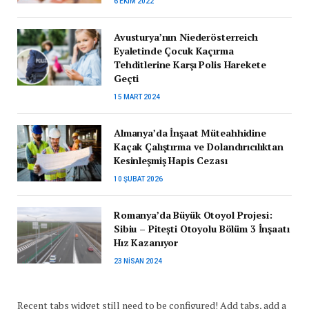
6 EKIM 2022
Avusturya’nın Niederösterreich
Eyaletinde Çocuk Kaçırma
Tehditlerine Karşı Polis Harekete
Geçti
15 MART 2024
Almanya’da İnşaat Müteahhidine
Kaçak Çalıştırma ve Dolandırıcılıktan
Kesinleşmiş Hapis Cezası
10 ŞUBAT 2026
Romanya’da Büyük Otoyol Projesi:
Sibiu – Pitești Otoyolu Bölüm 3 İnşaatı
Hız Kazanıyor
23 NISAN 2024
Recent tabs widget still need to be configured! Add tabs, add a