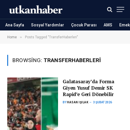
Ana Sayfa
Sosyal Yardımlar
Çocuk Parası
AMS
Emekl
»
Home
Posts Tagged "TransferHaberleri"
BROWSING:
TRANSFERHABERLERI
Galatasaray’da Forma
Giyen Yusuf Demir SK
Rapid’e Geri Dönebilir
BY
HASAN IŞILAK
3 ŞUBAT 2026