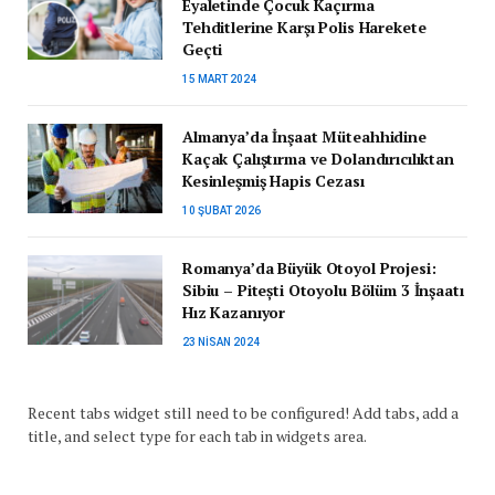
Eyaletinde Çocuk Kaçırma
Tehditlerine Karşı Polis Harekete
Geçti
15 MART 2024
Almanya’da İnşaat Müteahhidine
Kaçak Çalıştırma ve Dolandırıcılıktan
Kesinleşmiş Hapis Cezası
10 ŞUBAT 2026
Romanya’da Büyük Otoyol Projesi:
Sibiu – Pitești Otoyolu Bölüm 3 İnşaatı
Hız Kazanıyor
23 NISAN 2024
Recent tabs widget still need to be configured! Add tabs, add a
title, and select type for each tab in widgets area.