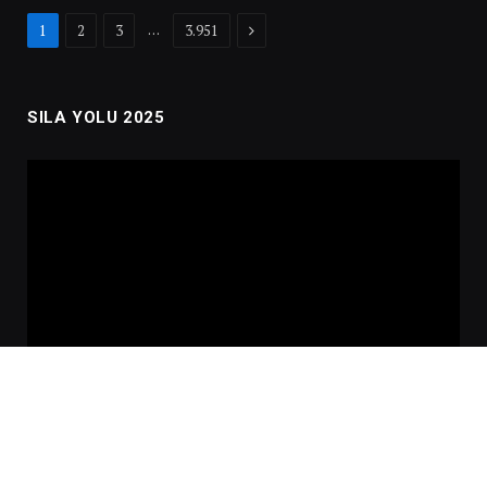
Next
…
1
2
3
3.951
SILA YOLU 2025
Video
oynatıcı
00:00
02:01:00