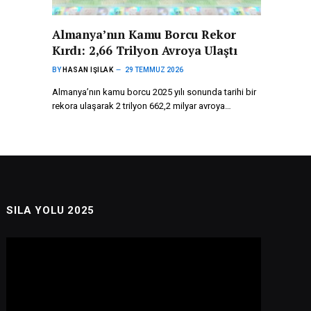
Almanya’nın Kamu Borcu Rekor
Kırdı: 2,66 Trilyon Avroya Ulaştı
BY
HASAN IŞILAK
29 TEMMUZ 2026
Almanya’nın kamu borcu 2025 yılı sonunda tarihi bir
rekora ulaşarak 2 trilyon 662,2 milyar avroya…
SILA YOLU 2025
Video
oynatıcı