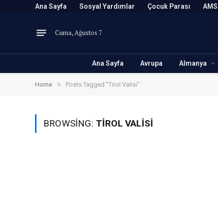
Ana Sayfa
Sosyal Yardımlar
Çocuk Parası
AMS
Cuma, Ağustos 7
Ana Sayfa
Avrupa
Almanya
»
Home
Posts Tagged "Tirol Valisi"
BROWSING:
TIROL VALISI