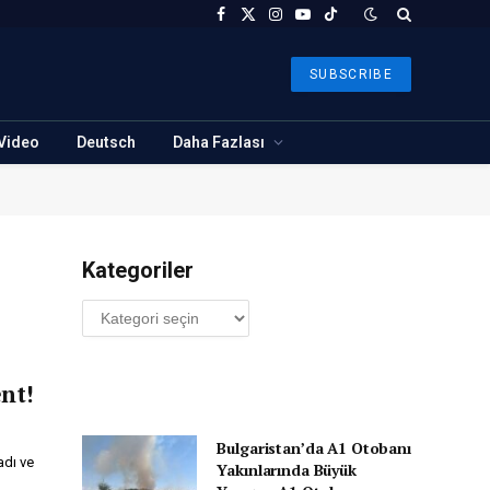
Facebook
X
Instagram
YouTube
TikTok
(Twitter)
SUBSCRIBE
Video
Deutsch
Daha Fazlası
Kategoriler
Kategoriler
nt!
Bulgaristan’da A1 Otobanı
adı ve
Yakınlarında Büyük