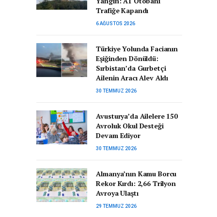
Yangın: A1 Otobanı
Trafiğe Kapandı
6 AĞUSTOS 2026
Türkiye Yolunda Facianın
Eşiğinden Dönüldü:
Sırbistan’da Gurbetçi
Ailenin Aracı Alev Aldı
30 TEMMUZ 2026
Avusturya’da Ailelere 150
Avroluk Okul Desteği
Devam Ediyor
30 TEMMUZ 2026
Almanya’nın Kamu Borcu
Rekor Kırdı: 2,66 Trilyon
Avroya Ulaştı
29 TEMMUZ 2026