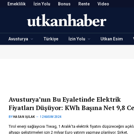
Emeklilik
İzin Yolu
Bonus
Rente
Video
Avusturya
Türkiye
İzin Yolu
Utkan Esim
Avusturya’nın Bu Eyaletinde Elektrik
Fiyatları Düşüyor: KWh Başına Net 9,8 Ce
BY
HASAN IŞILAK
12 KASIM 2024
Tirol enerji sağlayıcısı Tiwag, 1 Aralık’ta elektrik fiyatını düşüreceğini açıkl
altyapı geliştirmeleri için 2 milyar Euro yatırım yapmayı planlıyor. Şirket,