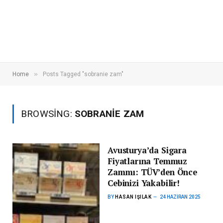
»
Home
Posts Tagged "sobranie zam"
BROWSING:
SOBRANIE ZAM
Avusturya’da Sigara
Fiyatlarına Temmuz
Zammı: TÜV’den Önce
Cebinizi Yakabilir!
BY
HASAN IŞILAK
24 HAZIRAN 2025