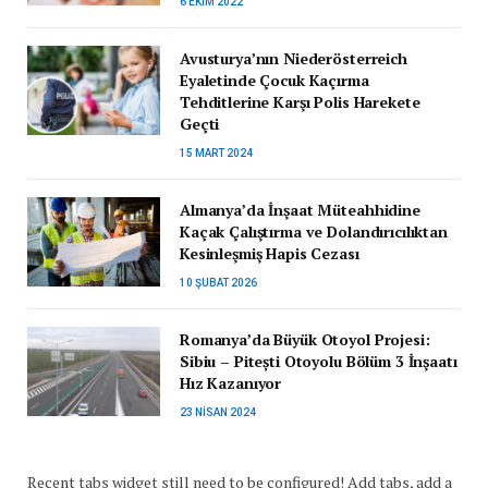
6 EKIM 2022
Avusturya’nın Niederösterreich
Eyaletinde Çocuk Kaçırma
Tehditlerine Karşı Polis Harekete
Geçti
15 MART 2024
Almanya’da İnşaat Müteahhidine
Kaçak Çalıştırma ve Dolandırıcılıktan
Kesinleşmiş Hapis Cezası
10 ŞUBAT 2026
Romanya’da Büyük Otoyol Projesi:
Sibiu – Pitești Otoyolu Bölüm 3 İnşaatı
Hız Kazanıyor
23 NISAN 2024
Recent tabs widget still need to be configured! Add tabs, add a