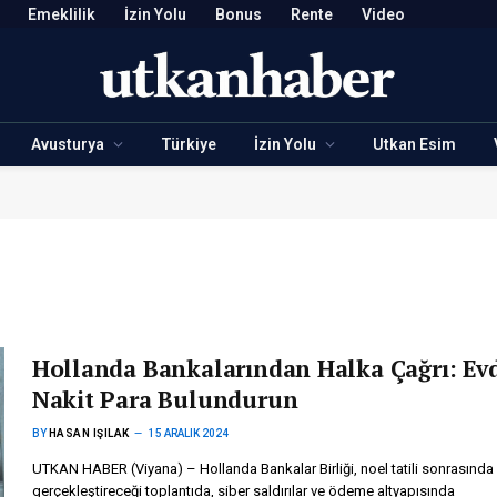
Emeklilik
İzin Yolu
Bonus
Rente
Video
Avusturya
Türkiye
İzin Yolu
Utkan Esim
Hollanda Bankalarından Halka Çağrı: Ev
Nakit Para Bulundurun
BY
HASAN IŞILAK
15 ARALIK 2024
UTKAN HABER (Viyana) – Hollanda Bankalar Birliği, noel tatili sonrasında
gerçekleştireceği toplantıda, siber saldırılar ve ödeme altyapısında