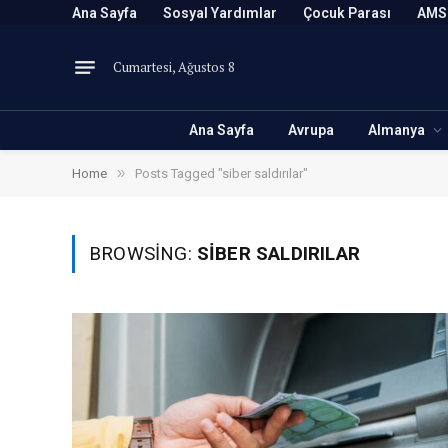
Ana Sayfa
Sosyal Yardımlar
Çocuk Parası
AMS
Cumartesi, Ağustos 8
Ana Sayfa
Avrupa
Almanya
»
Home
Posts Tagged "siber saldırılar"
BROWSING:
SIBER SALDIRILAR