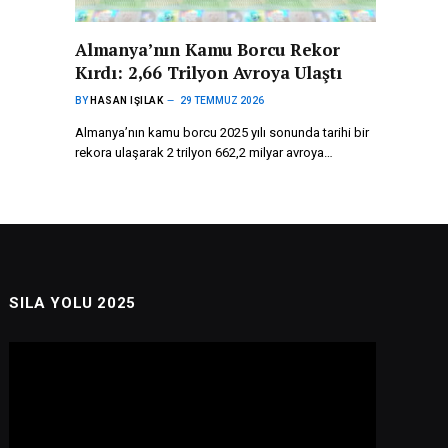
Almanya’nın Kamu Borcu Rekor
Kırdı: 2,66 Trilyon Avroya Ulaştı
BY
HASAN IŞILAK
29 TEMMUZ 2026
Almanya’nın kamu borcu 2025 yılı sonunda tarihi bir
rekora ulaşarak 2 trilyon 662,2 milyar avroya…
SILA YOLU 2025
Video
oynatıcı