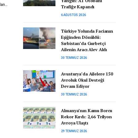
Yangın: A1 Otobanı
alan…
Trafiğe Kapandı
6 AĞUSTOS 2026
Türkiye Yolunda Facianın
Eşiğinden Dönüldü:
Sırbistan’da Gurbetçi
Ailenin Aracı Alev Aldı
30 TEMMUZ 2026
Avusturya’da Ailelere 150
Avroluk Okul Desteği
Devam Ediyor
30 TEMMUZ 2026
Almanya’nın Kamu Borcu
Rekor Kırdı: 2,66 Trilyon
Avroya Ulaştı
29 TEMMUZ 2026