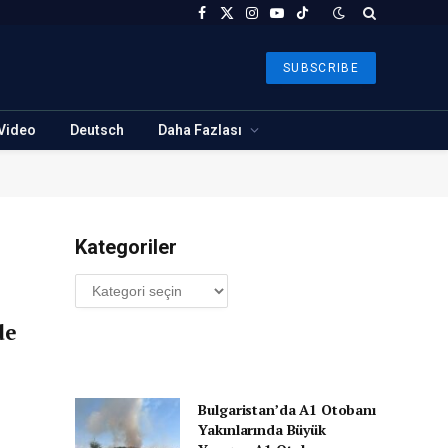
Facebook
X
Instagram
YouTube
TikTok
(Twitter)
SUBSCRIBE
Video
Deutsch
Daha Fazlası
Kategoriler
Kategoriler
de
Bulgaristan’da A1 Otobanı
Yakınlarında Büyük