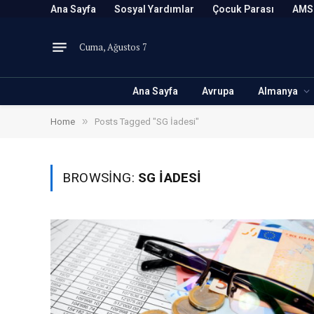
Ana Sayfa
Sosyal Yardımlar
Çocuk Parası
AMS
Cuma, Ağustos 7
Ana Sayfa
Avrupa
Almanya
»
Home
Posts Tagged "SG İadesi"
BROWSING:
SG İADESI