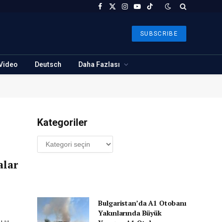
Facebook
X
Instagram
YouTube
TikTok
(Twitter)
SUBSCRIBE
Video
Deutsch
Daha Fazlası
Kategoriler
Kategoriler
alar
Bulgaristan’da A1 Otobanı
Yakınlarında Büyük