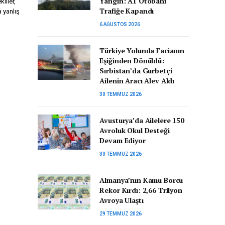
Yangın: A1 Otobanı
liler,
Trafiğe Kapandı
a yanlış
6 AĞUSTOS 2026
Türkiye Yolunda Facianın
Eşiğinden Dönüldü:
Sırbistan’da Gurbetçi
Ailenin Aracı Alev Aldı
30 TEMMUZ 2026
Avusturya’da Ailelere 150
Avroluk Okul Desteği
Devam Ediyor
30 TEMMUZ 2026
Almanya’nın Kamu Borcu
Rekor Kırdı: 2,66 Trilyon
Avroya Ulaştı
29 TEMMUZ 2026