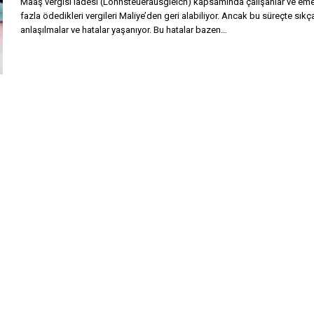
Maaş vergisi iadesi (Lohnsteuerausgleich) kapsamında çalışanlar ve emek
fazla ödedikleri vergileri Maliye’den geri alabiliyor. Ancak bu süreçte sıkç
anlaşılmalar ve hatalar yaşanıyor. Bu hatalar bazen…