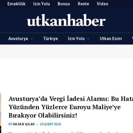
Emeklilik
İzin Yolu
Bonus
Rente
Video
Avusturya
Türkiye
İzin Yolu
Utkan Esim
Avusturya’da Vergi İadesi Alarmı: Bu Hat
Yüzünden Yüzlerce Euroyu Maliye’ye
Bırakıyor Olabilirsiniz!
BY
HASAN IŞILAK
24 ŞUBAT 2026