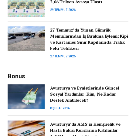
2,66 Trilyon Avroya Ulaştı
29 TEMMUZ 2026
27 Temmuz’da Yunan Gümrük
Memurlarından İş Bırakma Eylemi: Kipi
ve Kastanies Sınır Kapılarında Trafik
Felci Tehlikesi
27 TEMMUZ 2026
Bonus
Avusturya ve Eyaletlerinde Güncel
Sosyal Yardımlar: Kim, Ne Kadar
Destek Alabilecek?
8 ŞUBAT 2026
Avusturya’da AMS’in Hemşirelik ve
Hasta Bakıcı Kurslarına Katılanlar