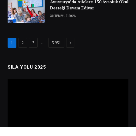
Avusturya’da Ailelere 150 Avroluk Okul
Desteği Devam Ediyor
30 TEMMUZ 2026
Next
…
1
2
3
3.951
SILA YOLU 2025
Video
oynatıcı