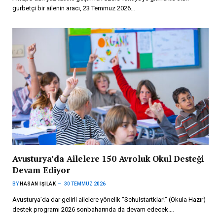
gurbetçi bir ailenin aracı, 23 Temmuz 2026…
Avusturya’da Ailelere 150 Avroluk Okul Desteği
Devam Ediyor
BY
HASAN IŞILAK
30 TEMMUZ 2026
Avusturya’da dar gelirli ailelere yönelik “Schulstartklar!” (Okula Hazır)
destek programı 2026 sonbaharında da devam edecek.…