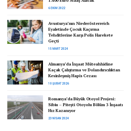
1.400 Euro Maaş Alacak
6 EKIM 2022
Avusturya’nın Niederösterreich
Eyaletinde Çocuk Kaçırma
Tehditlerine Karşı Polis Harekete
Geçti
15 MART 2024
Almanya’da İnşaat Müteahhidine
Kaçak Çalıştırma ve Dolandırıcılıktan
Kesinleşmiş Hapis Cezası
10 ŞUBAT 2026
Romanya’da Büyük Otoyol Projesi:
Sibiu – Pitești Otoyolu Bölüm 3 İnşaatı
Hız Kazanıyor
23 NISAN 2024