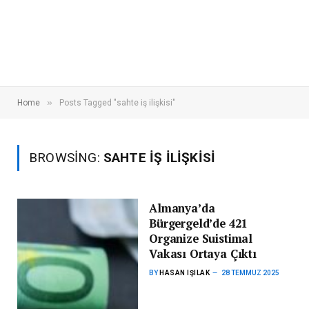
»
Home
Posts Tagged "sahte iş ilişkisi"
BROWSING:
SAHTE IŞ ILIŞKISI
Almanya’da
Bürgergeld’de 421
Organize Suistimal
Vakası Ortaya Çıktı
BY
HASAN IŞILAK
28 TEMMUZ 2025