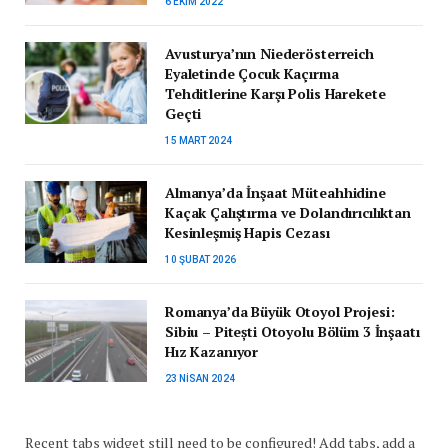
6 EKIM 2022
Avusturya’nın Niederösterreich
Eyaletinde Çocuk Kaçırma
Tehditlerine Karşı Polis Harekete
Geçti
15 MART 2024
Almanya’da İnşaat Müteahhidine
Kaçak Çalıştırma ve Dolandırıcılıktan
Kesinleşmiş Hapis Cezası
10 ŞUBAT 2026
Romanya’da Büyük Otoyol Projesi:
Sibiu – Pitești Otoyolu Bölüm 3 İnşaatı
Hız Kazanıyor
23 NISAN 2024
Recent tabs widget still need to be configured! Add tabs, add a