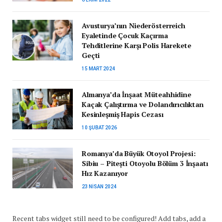
Avusturya’nın Niederösterreich
Eyaletinde Çocuk Kaçırma
Tehditlerine Karşı Polis Harekete
Geçti
15 MART 2024
Almanya’da İnşaat Müteahhidine
Kaçak Çalıştırma ve Dolandırıcılıktan
Kesinleşmiş Hapis Cezası
10 ŞUBAT 2026
Romanya’da Büyük Otoyol Projesi:
Sibiu – Pitești Otoyolu Bölüm 3 İnşaatı
Hız Kazanıyor
23 NISAN 2024
Recent tabs widget still need to be configured! Add tabs, add a