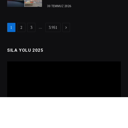
30 TEMMUZ 2026
Next
…
1
2
3
3.951
SILA YOLU 2025
Video
oynatıcı
00:00
02:01:00