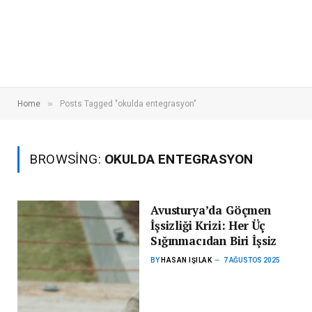
»
Home
Posts Tagged "okulda entegrasyon"
BROWSING:
OKULDA ENTEGRASYON
Avusturya’da Göçmen
İşsizliği Krizi: Her Üç
Sığınmacıdan Biri İşsiz
BY
HASAN IŞILAK
7 AĞUSTOS 2025