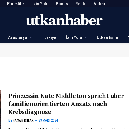
Emeklilik
İzin Yolu
Bonus
Rente
Video
Avusturya
Türkiye
İzin Yolu
Utkan Esim
Prinzessin Kate Middleton spricht über
familienorientierten Ansatz nach
Krebsdiagnose
BY
HASAN IŞILAK
23 MART 2024