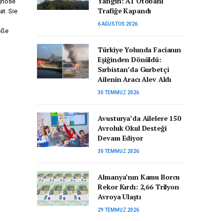
Yangın: A1 Otobanı
agnose
Trafiğe Kapandı
at. Sie
6 AĞUSTOS 2026
oße
Türkiye Yolunda Facianın
Eşiğinden Dönüldü:
Sırbistan’da Gurbetçi
Ailenin Aracı Alev Aldı
30 TEMMUZ 2026
Avusturya’da Ailelere 150
Avroluk Okul Desteği
Devam Ediyor
30 TEMMUZ 2026
Almanya’nın Kamu Borcu
Rekor Kırdı: 2,66 Trilyon
Avroya Ulaştı
29 TEMMUZ 2026