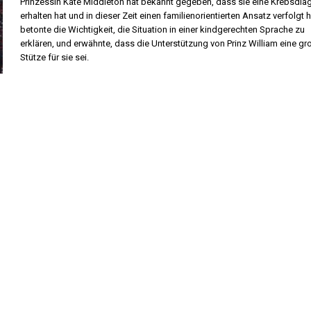
Prinzessin Kate Middleton hat bekannt gegeben, dass sie eine Krebsdi
erhalten hat und in dieser Zeit einen familienorientierten Ansatz verfolgt h
betonte die Wichtigkeit, die Situation in einer kindgerechten Sprache zu
erklären, und erwähnte, dass die Unterstützung von Prinz William eine gr
Stütze für sie sei.