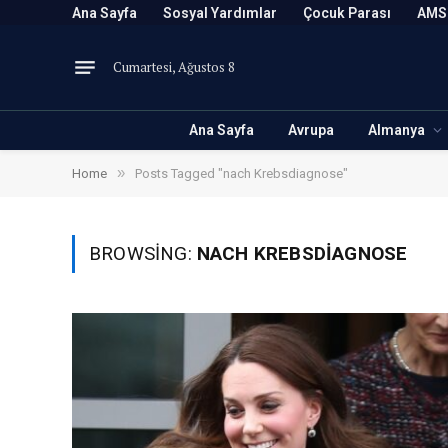
Ana Sayfa
Sosyal Yardımlar
Çocuk Parası
AMS
Cumartesi, Ağustos 8
Ana Sayfa
Avrupa
Almanya
»
Home
Posts Tagged "nach Krebsdiagnose"
BROWSING:
NACH KREBSDIAGNOSE