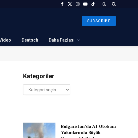
Facebook
X
Instagram
YouTube
TikTok
(Twitter)
SUBSCRIBE
Video
Deutsch
Daha Fazlası
Kategoriler
Kategoriler
Bulgaristan’da A1 Otobanı
Yakınlarında Büyük