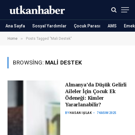
Ana Sayfa
Sosyal Yardımlar
Çocuk Parası
AMS
Emekl
»
Home
Posts Tagged "Mali Destek"
BROWSING:
MALI DESTEK
Almanya’da Düşük Gelirli
Aileler İçin Çocuk Ek
Ödeneği: Kimler
Yararlanabilir?
BY
HASAN IŞILAK
7 KASIM 2025