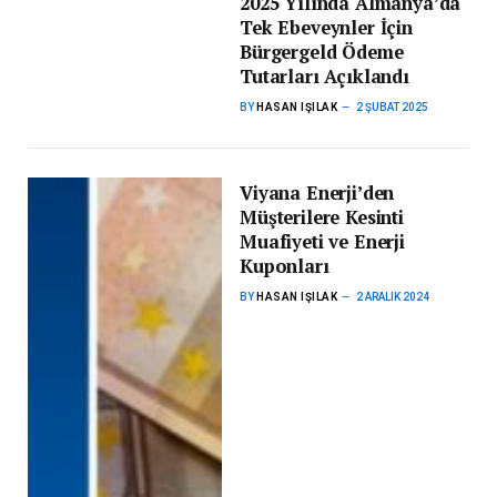
2025 Yılında Almanya’da
Tek Ebeveynler İçin
Bürgergeld Ödeme
Tutarları Açıklandı
BY
HASAN IŞILAK
2 ŞUBAT 2025
Viyana Enerji’den
Müşterilere Kesinti
Muafiyeti ve Enerji
Kuponları
BY
HASAN IŞILAK
2 ARALIK 2024