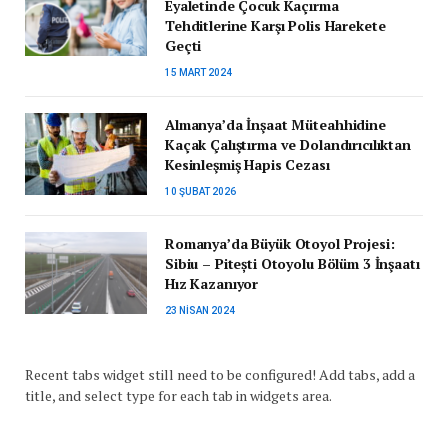
Eyaletinde Çocuk Kaçırma
Tehditlerine Karşı Polis Harekete
Geçti
15 MART 2024
Almanya’da İnşaat Müteahhidine
Kaçak Çalıştırma ve Dolandırıcılıktan
Kesinleşmiş Hapis Cezası
10 ŞUBAT 2026
Romanya’da Büyük Otoyol Projesi:
Sibiu – Pitești Otoyolu Bölüm 3 İnşaatı
Hız Kazanıyor
23 NISAN 2024
Recent tabs widget still need to be configured! Add tabs, add a
title, and select type for each tab in widgets area.