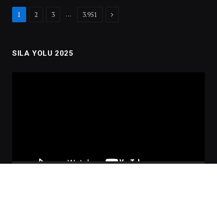
Next
…
1
2
3
3.951
SILA YOLU 2025
Video
oynatıcı
00:00
02:01:00