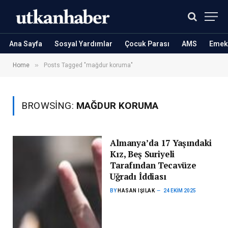
Ana Sayfa
Sosyal Yardımlar
Çocuk Parası
AMS
Emekl
»
Home
Posts Tagged "mağdur koruma"
BROWSING:
MAĞDUR KORUMA
Almanya’da 17 Yaşındaki
Kız, Beş Suriyeli
Tarafından Tecavüze
Uğradı İddiası
BY
HASAN IŞILAK
24 EKIM 2025