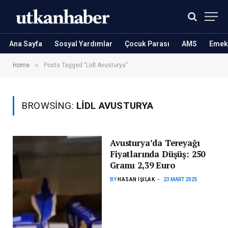
Ana Sayfa
Sosyal Yardımlar
Çocuk Parası
AMS
Emekl
»
Home
Posts Tagged "Lidl Avusturya"
BROWSING:
LIDL AVUSTURYA
Avusturya’da Tereyağı
Fiyatlarında Düşüş: 250
Gramı 2,39 Euro
BY
HASAN IŞILAK
23 MART 2025