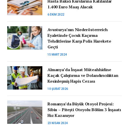
Hasta Bakıcı Kurslarına Katılanlar
1.400 Euro Maaş Alacak
6 EKIM 2022
Avusturya’nın Niederösterreich
Eyaletinde Çocuk Kaçırma
Tehditlerine Karşı Polis Harekete
Geçti
15 MART 2024
Almanya’da İnşaat Müteahhidine
Kaçak Çalıştırma ve Dolandırıcılıktan
Kesinleşmiş Hapis Cezası
10 ŞUBAT 2026
Romanya’da Büyük Otoyol Projesi:
Sibiu – Pitești Otoyolu Bölüm 3 İnşaatı
Hız Kazanıyor
23 NISAN 2024