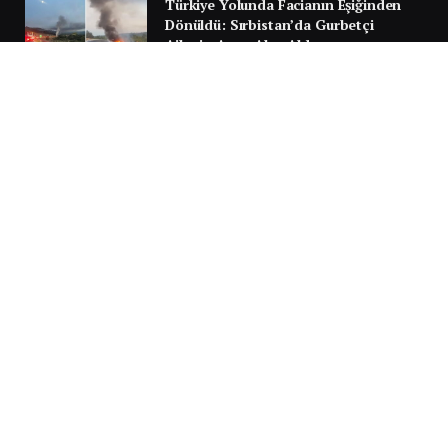
Türkiye Yolunda Facianın Eşiğinden
Dönüldü: Sırbistan’da Gurbetçi
Ailenin Aracı Alev Aldı
30 TEMMUZ 2026
Next
…
1
2
3
3.951
SILA YOLU 2025
Video
oynatıcı