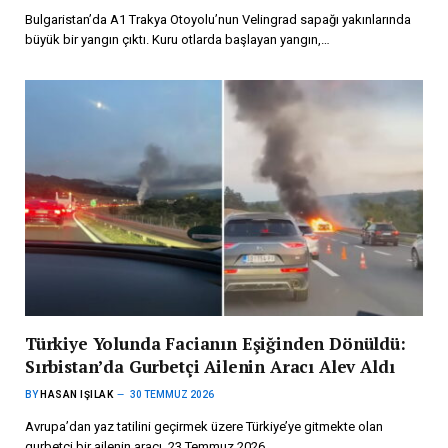
Bulgaristan’da A1 Trakya Otoyolu’nun Velingrad sapağı yakınlarında
büyük bir yangın çıktı. Kuru otlarda başlayan yangın,…
Türkiye Yolunda Facianın Eşiğinden Dönüldü:
Sırbistan’da Gurbetçi Ailenin Aracı Alev Aldı
BY
HASAN IŞILAK
30 TEMMUZ 2026
Avrupa’dan yaz tatilini geçirmek üzere Türkiye’ye gitmekte olan
gurbetçi bir ailenin aracı, 23 Temmuz 2026…