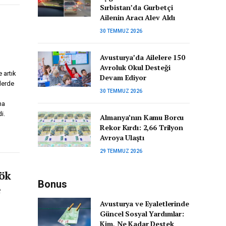
Sırbistan’da Gurbetçi
Ailenin Aracı Alev Aldı
30 TEMMUZ 2026
Avusturya’da Ailelere 150
Avroluk Okul Desteği
 artık
Devam Ediyor
ilerde
30 TEMMUZ 2026
ma
i.
Almanya’nın Kamu Borcu
Rekor Kırdı: 2,66 Trilyon
Avroya Ulaştı
29 TEMMUZ 2026
Kök
Bonus
e
Avusturya ve Eyaletlerinde
Güncel Sosyal Yardımlar:
Kim, Ne Kadar Destek