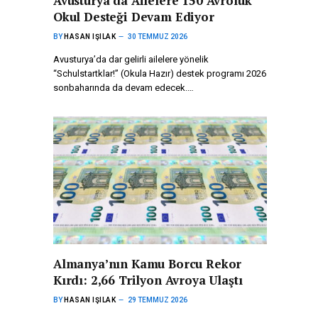
Avusturya’da Ailelere 150 Avroluk
Okul Desteği Devam Ediyor
BY
HASAN IŞILAK
30 TEMMUZ 2026
Avusturya’da dar gelirli ailelere yönelik
“Schulstartklar!” (Okula Hazır) destek programı 2026
sonbaharında da devam edecek.…
Almanya’nın Kamu Borcu Rekor
Kırdı: 2,66 Trilyon Avroya Ulaştı
BY
HASAN IŞILAK
29 TEMMUZ 2026