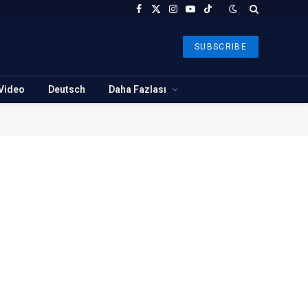
Facebook
X
Instagram
YouTube
TikTok
(Twitter)
SUBSCRIBE
Video
Deutsch
Daha Fazlası