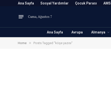
Ana Sayfa
Sosyal Yardımlar
Çocuk Parası
AMS
Cuma, Ağustos 7
Ana Sayfa
Avrupa
Almanya
»
Home
Posts Tagged "köşe yazısı"