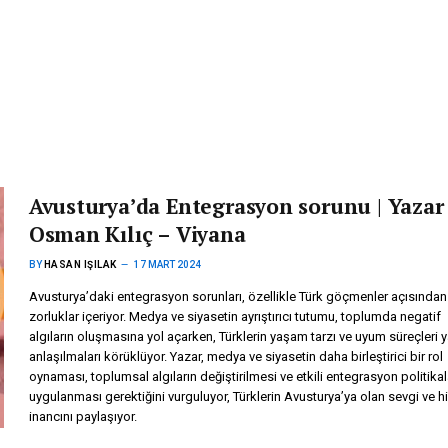
Avusturya’da Entegrasyon sorunu | Yazar
Osman Kılıç – Viyana
BY
HASAN IŞILAK
17 MART 2024
Avusturya’daki entegrasyon sorunları, özellikle Türk göçmenler açısından
zorluklar içeriyor. Medya ve siyasetin ayrıştırıcı tutumu, toplumda negatif
algıların oluşmasına yol açarken, Türklerin yaşam tarzı ve uyum süreçleri y
anlaşılmaları körüklüyor. Yazar, medya ve siyasetin daha birleştirici bir rol
oynaması, toplumsal algıların değiştirilmesi ve etkili entegrasyon politikal
uygulanması gerektiğini vurguluyor, Türklerin Avusturya’ya olan sevgi ve 
inancını paylaşıyor.