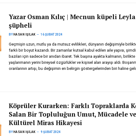
Yazar Osman Kılıç | Mecnun küpeli Leyla
şüpheli
BY
HASAN IŞILAK
16 ŞUBAT 2024
Geçmişin uzun, mutlu ya da mutsuz evlilikleri, dünyanın değişimiyle birlikte
farklı bir boyut kazandı. Bir zamanlar kutsal kabul edilen aile yapısı, şimd
bazıları için sadece bir anıdan ibaret. Tek başına ayakta kalmanın, birlikte
yaşlanmanın yerini bireysel özgürlükler ve kişisel alan arayışı aldı. Boşan
oranlarının artışı, bu değişimin en belirgin göstergelerinden biri haline geld
Köprüler Kurarken: Farklı Topraklarda 
Salan Bir Topluluğun Umut, Mücadele v
Kültürel Miras Hikayesi
BY
HASAN IŞILAK
9 ŞUBAT 2024