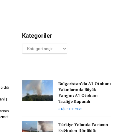
Kategoriler
Kategoriler
Bulgaristan’da A1 Otobanı
 ciddi
Yakınlarında Büyük
Yangın: A1 Otobanı
anlış
Trafiğe Kapandı
6 AĞUSTOS 2026
arının
hizmet
Türkiye Yolunda Facianın
Eşiğinden Dönüldü: