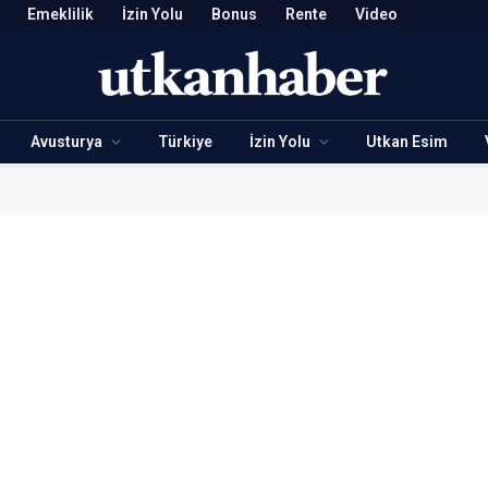
Emeklilik
İzin Yolu
Bonus
Rente
Video
Avusturya
Türkiye
İzin Yolu
Utkan Esim