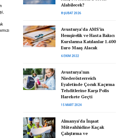
Alabilecek?
un
şi,
8 ŞUBAT 2026
ak
Avusturya’da AMS’in
nımızı
Hemşirelik ve Hasta Bakıcı
Kurslarına Katılanlar 1.400
Euro Maaş Alacak
6 EKIM 2022
Avusturya’nın
Niederösterreich
Eyaletinde Çocuk Kaçırma
Tehditlerine Karşı Polis
Harekete Geçti
15 MART 2024
Almanya’da İnşaat
Müteahhidine Kaçak
Çalıştırma ve