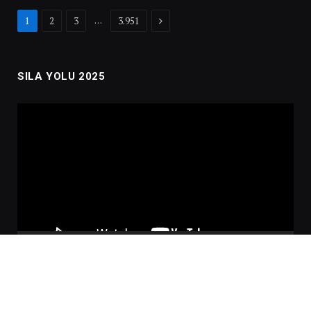
Next
…
1
2
3
3.951
SILA YOLU 2025
Video
oynatıcı
00:00
02:01:00