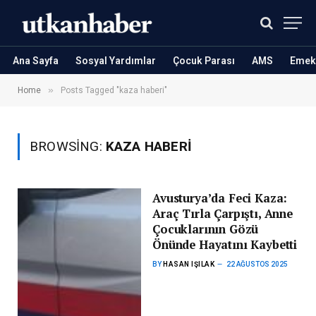
Ana Sayfa
Sosyal Yardımlar
Çocuk Parası
AMS
Emekl
»
Home
Posts Tagged "kaza haberi"
BROWSING:
KAZA HABERI
Avusturya’da Feci Kaza:
Araç Tırla Çarpıştı, Anne
Çocuklarının Gözü
Önünde Hayatını Kaybetti
BY
HASAN IŞILAK
22 AĞUSTOS 2025