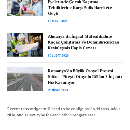
Eyaletinde Çocuk Kaçırma
Tehditlerine Karşı Polis Harekete
Geçti
15 MART 2024
Almanya’da İnşaat Müteahhidine
Kaçak Çalıştırma ve Dolandırıcılıktan
Kesinleşmiş Hapis Cezası
10 ŞUBAT 2026
Romanya’da Büyük Otoyol Projesi:
Sibiu – Pitești Otoyolu Bölüm 3 İnşaatı
Hız Kazanıyor
23 NISAN 2024
Recent tabs widget still need to be configured! Add tabs, add a
title, and select type for each tab in widgets area.