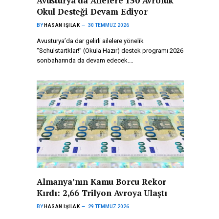
Avusturya’da Ailelere 150 Avroluk
Okul Desteği Devam Ediyor
BY
HASAN IŞILAK
30 TEMMUZ 2026
Avusturya’da dar gelirli ailelere yönelik
“Schulstartklar!” (Okula Hazır) destek programı 2026
sonbaharında da devam edecek.…
Almanya’nın Kamu Borcu Rekor
Kırdı: 2,66 Trilyon Avroya Ulaştı
BY
HASAN IŞILAK
29 TEMMUZ 2026