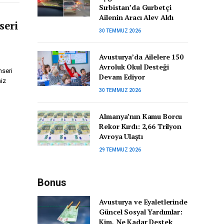
Sırbistan’da Gurbetçi
Ailenin Aracı Alev Aldı
seri
30 TEMMUZ 2026
Avusturya’da Ailelere 150
Avroluk Okul Desteği
nseri
Devam Ediyor
siz
30 TEMMUZ 2026
Almanya’nın Kamu Borcu
Rekor Kırdı: 2,66 Trilyon
Avroya Ulaştı
29 TEMMUZ 2026
Bonus
Avusturya ve Eyaletlerinde
Güncel Sosyal Yardımlar:
Kim, Ne Kadar Destek