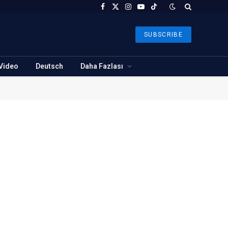
Facebook
X
Instagram
YouTube
TikTok
(Twitter)
SUBSCRIBE
Video
Deutsch
Daha Fazlası