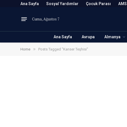
Ana Sayfa
Sosyal Yardımlar
Çocuk Parası
AMS
Cuma, Ağustos 7
Ana Sayfa
Avrupa
Almanya
»
Home
Posts Tagged "Kanser Teşhisi"