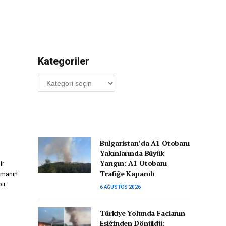
Kategoriler
Kategoriler
Bulgaristan’da A1 Otobanı
Yakınlarında Büyük
Yangın: A1 Otobanı
ir
Trafiğe Kapandı
tmanın
ir
6 AĞUSTOS 2026
Türkiye Yolunda Facianın
Eşiğinden Dönüldü: