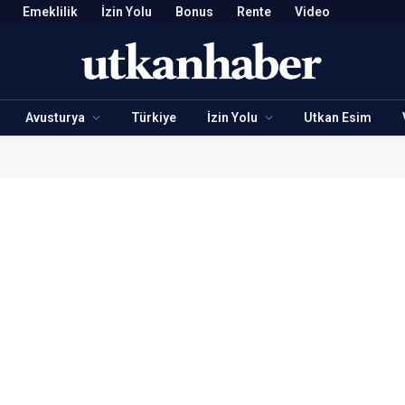
Emeklilik
İzin Yolu
Bonus
Rente
Video
Avusturya
Türkiye
İzin Yolu
Utkan Esim