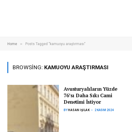
»
Home
Posts Tagged "kamuoyu araştırması"
BROWSING:
KAMUOYU ARAŞTIRMASI
Avusturyalıların Yüzde
76’sı Daha Sıkı Cami
Denetimi İstiyor
BY
HASAN IŞILAK
2 KASIM 2024