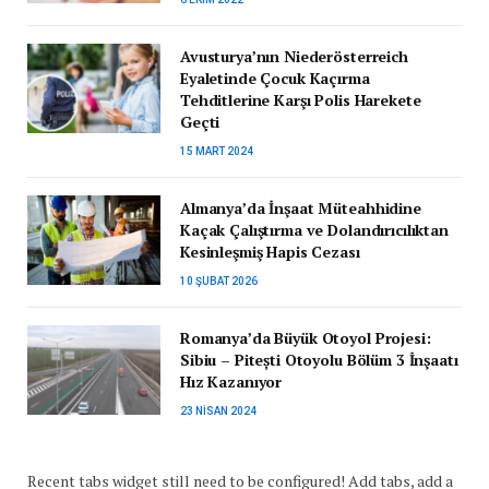
Avusturya’nın Niederösterreich
Eyaletinde Çocuk Kaçırma
Tehditlerine Karşı Polis Harekete
Geçti
15 MART 2024
Almanya’da İnşaat Müteahhidine
Kaçak Çalıştırma ve Dolandırıcılıktan
Kesinleşmiş Hapis Cezası
10 ŞUBAT 2026
Romanya’da Büyük Otoyol Projesi:
Sibiu – Pitești Otoyolu Bölüm 3 İnşaatı
Hız Kazanıyor
23 NISAN 2024
Recent tabs widget still need to be configured! Add tabs, add a