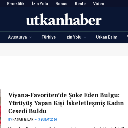
Emeklilik
İzin Yolu
Bonus
Rente
Video
Avusturya
Türkiye
İzin Yolu
Utkan Esim
Viyana-Favoriten’de Şoke Eden Bulgu:
Yürüyüş Yapan Kişi İskeletleşmiş Kadın
Cesedi Buldu
BY
HASAN IŞILAK
3 ŞUBAT 2026