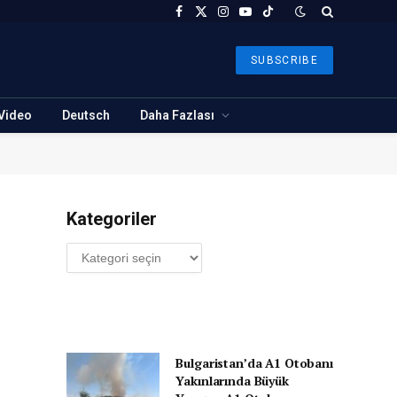
Facebook
X
Instagram
YouTube
TikTok
(Twitter)
SUBSCRIBE
Video
Deutsch
Daha Fazlası
Kategoriler
Kategoriler
Bulgaristan’da A1 Otobanı
Yakınlarında Büyük