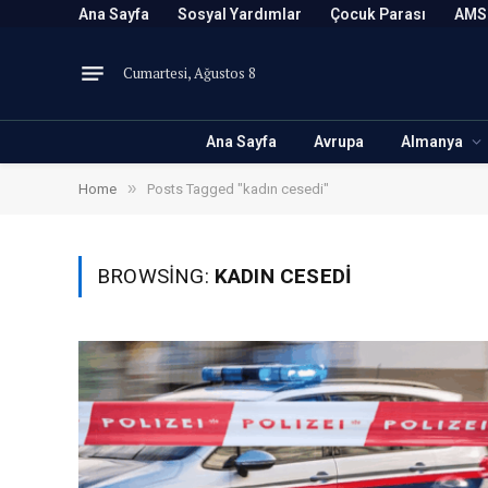
Ana Sayfa
Sosyal Yardımlar
Çocuk Parası
AMS
Cumartesi, Ağustos 8
Ana Sayfa
Avrupa
Almanya
»
Home
Posts Tagged "kadın cesedi"
BROWSING:
KADIN CESEDI