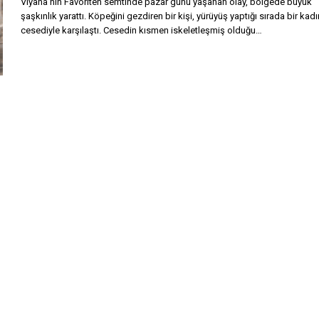
Viyana’nın Favoriten semtinde pazar günü yaşanan olay, bölgede büyük
şaşkınlık yarattı. Köpeğini gezdiren bir kişi, yürüyüş yaptığı sırada bir kadı
cesediyle karşılaştı. Cesedin kısmen iskeletleşmiş olduğu…