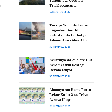
Yangın: A1 Otobanı
Trafiğe Kapandı
n
6 AĞUSTOS 2026
Türkiye Yolunda Facianın
Eşiğinden Dönüldü:
Sırbistan’da Gurbetçi
Ailenin Aracı Alev Aldı
30 TEMMUZ 2026
Avusturya’da Ailelere 150
Avroluk Okul Desteği
Devam Ediyor
30 TEMMUZ 2026
Almanya’nın Kamu Borcu
Rekor Kırdı: 2,66 Trilyon
Avroya Ulaştı
29 TEMMUZ 2026