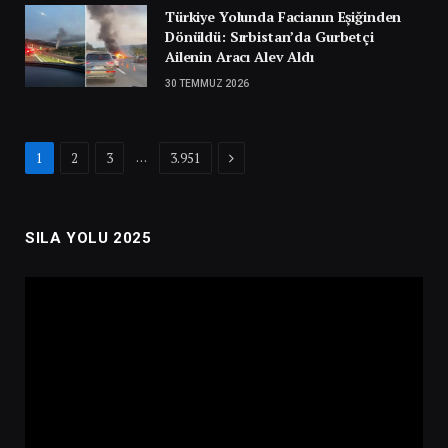
Türkiye Yolunda Facianın Eşiğinden
Dönüldü: Sırbistan’da Gurbetçi
Ailenin Aracı Alev Aldı
30 TEMMUZ 2026
Next
…
1
2
3
3.951
SILA YOLU 2025
Video
oynatıcı