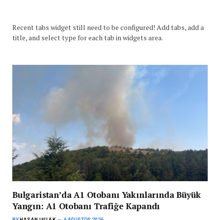
Recent tabs widget still need to be configured! Add tabs, add a
title, and select type for each tab in widgets area.
Bulgaristan’da A1 Otobanı Yakınlarında Büyük
Yangın: A1 Otobanı Trafiğe Kapandı
BY
HASAN IŞILAK
6 AĞUSTOS 2026