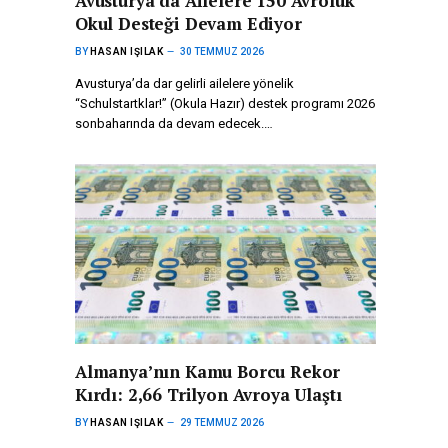
Avusturya’da Ailelere 150 Avroluk
Okul Desteği Devam Ediyor
BY
HASAN IŞILAK
30 TEMMUZ 2026
Avusturya’da dar gelirli ailelere yönelik
“Schulstartklar!” (Okula Hazır) destek programı 2026
sonbaharında da devam edecek.…
Almanya’nın Kamu Borcu Rekor
Kırdı: 2,66 Trilyon Avroya Ulaştı
BY
HASAN IŞILAK
29 TEMMUZ 2026