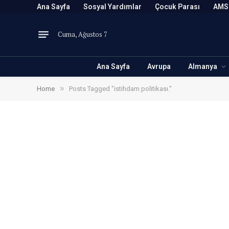
Ana Sayfa
Sosyal Yardımlar
Çocuk Parası
AMS
Cuma, Ağustos 7
Ana Sayfa
Avrupa
Almanya
»
Home
Posts Tagged "istihdam politikası."