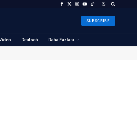
Facebook
X
Instagram
YouTube
TikTok
(Twitter)
SUBSCRIBE
Video
Deutsch
Daha Fazlası