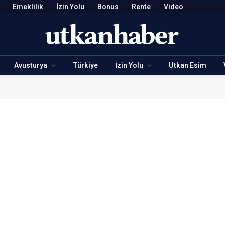
Emeklilik
İzin Yolu
Bonus
Rente
Video
Avusturya
Türkiye
İzin Yolu
Utkan Esim