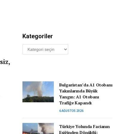
Kategoriler
Kategoriler
siz,
Bulgaristan’da A1 Otobanı
Yakınlarında Büyük
a
Yangın: A1 Otobanı
Trafiğe Kapandı
6 AĞUSTOS 2026
Türkiye Yolunda Facianın
Eşiğinden Dönüldü: