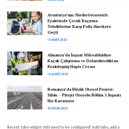
Avusturya’nın Niederösterreich
Eyaletinde Çocuk Kaçırma
Tehditlerine Karşı Polis Harekete
Geçti
15 MART 2024
Almanya’da İnşaat Müteahhidine
Kaçak Çalıştırma ve Dolandırıcılıktan
Kesinleşmiş Hapis Cezası
10 ŞUBAT 2026
Romanya’da Büyük Otoyol Projesi:
Sibiu – Pitești Otoyolu Bölüm 3 İnşaatı
Hız Kazanıyor
23 NISAN 2024
Recent tabs widget still need to be configured! Add tabs, add a