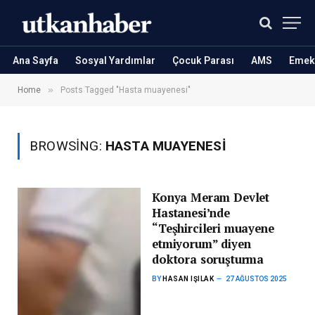
Ana Sayfa
Sosyal Yardımlar
Çocuk Parası
AMS
Emekl
»
Home
Posts Tagged "Hasta muayenesi"
BROWSING:
HASTA MUAYENESI
Konya Meram Devlet
Hastanesi’nde
“Teşhircileri muayene
etmiyorum” diyen
doktora soruşturma
BY
HASAN IŞILAK
27 AĞUSTOS 2025