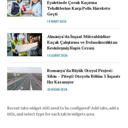
Eyaletinde Çocuk Kaçırma
Tehditlerine Karşı Polis Harekete
Geçti
15 MART 2024
Almanya’da İnşaat Müteahhidine
Kaçak Çalıştırma ve Dolandırıcılıktan
Kesinleşmiş Hapis Cezası
10 ŞUBAT 2026
Romanya’da Büyük Otoyol Projesi:
Sibiu – Pitești Otoyolu Bölüm 3 İnşaatı
Hız Kazanıyor
23 NISAN 2024
Recent tabs widget still need to be configured! Add tabs, add a
title, and select type for each tab in widgets area.