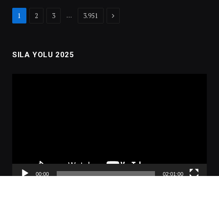
Next
…
1
2
3
3.951
SILA YOLU 2025
Video
oynatıcı
00:00
02:01:00