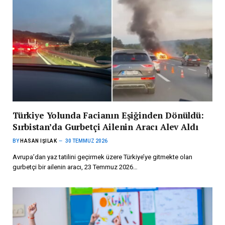
Türkiye Yolunda Facianın Eşiğinden Dönüldü:
Sırbistan’da Gurbetçi Ailenin Aracı Alev Aldı
BY
HASAN IŞILAK
30 TEMMUZ 2026
Avrupa’dan yaz tatilini geçirmek üzere Türkiye’ye gitmekte olan
gurbetçi bir ailenin aracı, 23 Temmuz 2026…