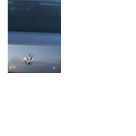
Viyana’nın Sevilen İsmi
Menajer İsmail Tekyıldız
Hayatını Kaybetti
BY
HASAN IŞILAK
8 MART 2025