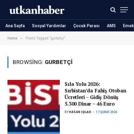
Ana Sayfa
Sosyal Yardımlar
Çocuk Parası
AMS
Emekl
»
Home
Posts Tagged "gurbetçi"
BROWSING:
GURBETÇI
Sıla Yolu 2026:
Sırbistan’da Fahiş Otoban
Ücretleri – Gidiş Dönüş
5.300 Dinar – 46 Euro
BY
HASAN IŞILAK
17 ŞUBAT 2026