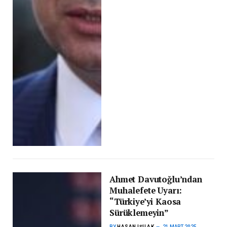
Ahmet Davutoğlu’ndan
Muhalefete Uyarı:
“Türkiye’yi Kaosa
Sürüklemeyin”
BY
HASAN IŞILAK
21 MART 2025