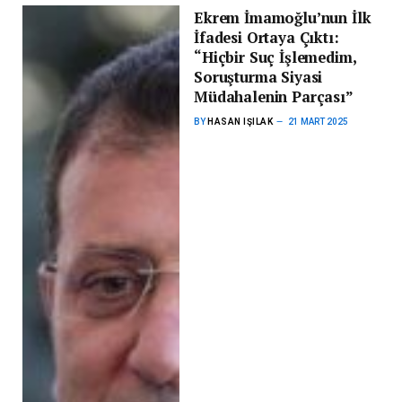
Ekrem İmamoğlu’nun İlk
İfadesi Ortaya Çıktı:
“Hiçbir Suç İşlemedim,
Soruşturma Siyasi
Müdahalenin Parçası”
BY
HASAN IŞILAK
21 MART 2025