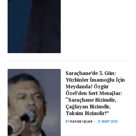
Saraçhane’de 3. Gün:
Yüzbinler İmamoğlu İçin
Meydanda! Özgür
Özel’den Sert Mesajlar:
“Saraçhane Bizimdir,
Çağlayan Bizimdir,
Taksim Bizimdir!”
BY
HASAN IŞILAK
21 MART 2025