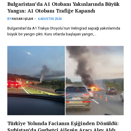
Bulgaristan’da A1 Otobanı Yakınlarında Büyük
Yangın: A1 Otobanı Trafiğe Kapandı
BY
HASAN IŞILAK
6 AĞUSTOS 2026
Bulgaristan’da A1 Trakya Otoyolu’nun Velingrad sapağı yakınlarında
büyük bir yangın çıktı. Kuru otlarda başlayan yangın,…
Türkiye Yolunda Facianın Eşiğinden Dönüldü:
Sırbistan’da Gurbetçi Ailenin Aracı Alev Aldı