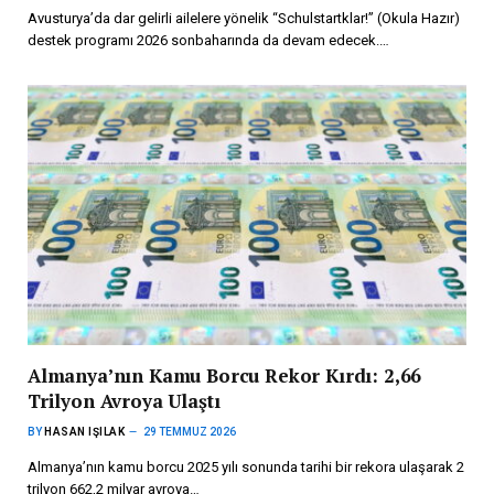
Avusturya’da dar gelirli ailelere yönelik “Schulstartklar!” (Okula Hazır)
destek programı 2026 sonbaharında da devam edecek.…
Almanya’nın Kamu Borcu Rekor Kırdı: 2,66
Trilyon Avroya Ulaştı
BY
HASAN IŞILAK
29 TEMMUZ 2026
Almanya’nın kamu borcu 2025 yılı sonunda tarihi bir rekora ulaşarak 2
trilyon 662,2 milyar avroya…