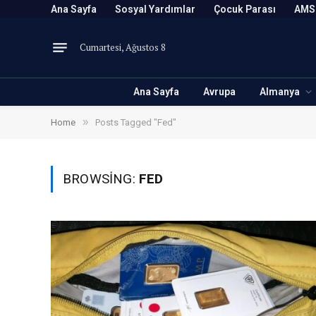
Ana Sayfa
Sosyal Yardımlar
Çocuk Parası
AMS
Cumartesi, Ağustos 8
Ana Sayfa
Avrupa
Almanya
»
Home
Posts Tagged "Fed"
BROWSING:
FED