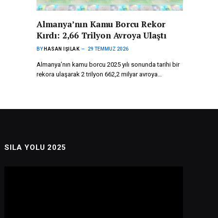
Almanya’nın Kamu Borcu Rekor
Kırdı: 2,66 Trilyon Avroya Ulaştı
BY
HASAN IŞILAK
29 TEMMUZ 2026
Almanya’nın kamu borcu 2025 yılı sonunda tarihi bir
rekora ulaşarak 2 trilyon 662,2 milyar avroya…
SILA YOLU 2025
Video
oynatıcı