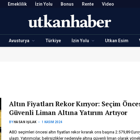
Emeklilik
İzin Yolu
Bonus
Rente
Video
Avusturya
Türkiye
İzin Yolu
Utkan Esim
Altın Fiyatları Rekor Kırıyor: Seçim Önce
Güvenli Liman Altına Yatırım Artıyor
BY
HASAN IŞILAK
1 KASIM 2024
ABD seçimleri öncesi altın fiyatları rekor kırarak ons başına 2.579,89 Euro
ulaştı. Yatırımcılar, belirsizlikler nedeniyle altına güvenli liman olarak yönel