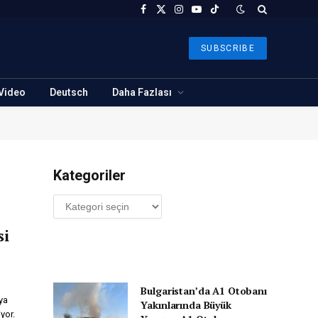
Facebook
X
Instagram
YouTube
TikTok
(Twitter)
SUBSCRIBE
Video
Deutsch
Daha Fazlası
Kategoriler
Kategoriler
si
Bulgaristan’da A1 Otobanı
ya
Yakınlarında Büyük
iyor.