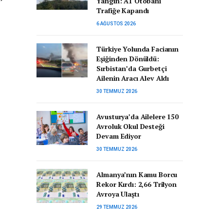
Yangın: A1 Otobanı
Trafiğe Kapandı
6 AĞUSTOS 2026
Türkiye Yolunda Facianın
Eşiğinden Dönüldü:
Sırbistan’da Gurbetçi
Ailenin Aracı Alev Aldı
30 TEMMUZ 2026
Avusturya’da Ailelere 150
Avroluk Okul Desteği
Devam Ediyor
30 TEMMUZ 2026
Almanya’nın Kamu Borcu
Rekor Kırdı: 2,66 Trilyon
Avroya Ulaştı
29 TEMMUZ 2026