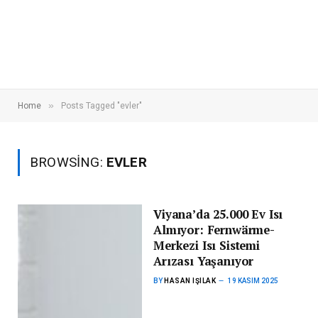
»
Home
Posts Tagged "evler"
BROWSING:
EVLER
Viyana’da 25.000 Ev Isı
Almıyor: Fernwärme-
Merkezi Isı Sistemi
Arızası Yaşanıyor
BY
HASAN IŞILAK
19 KASIM 2025