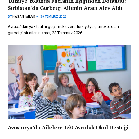
Türkiye Yolunda Facianın Eşiğinden Dönüldü:
Sırbistan’da Gurbetçi Ailenin Aracı Alev Aldı
BY
HASAN IŞILAK
30 TEMMUZ 2026
Avrupa’dan yaz tatilini geçirmek üzere Türkiye’ye gitmekte olan
gurbetçi bir ailenin aracı, 23 Temmuz 2026…
Avusturya’da Ailelere 150 Avroluk Okul Desteği
Devam Ediyor