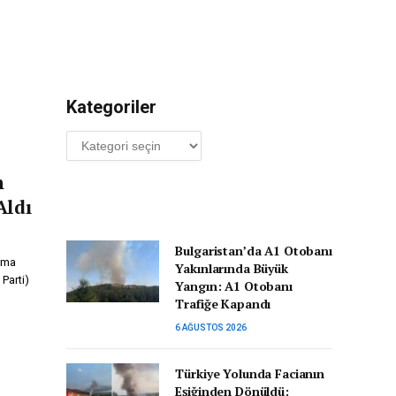
Kategoriler
Kategoriler
n
Aldı
Bulgaristan’da A1 Otobanı
nma
Yakınlarında Büyük
Parti)
Yangın: A1 Otobanı
Trafiğe Kapandı
6 AĞUSTOS 2026
Türkiye Yolunda Facianın
Eşiğinden Dönüldü: