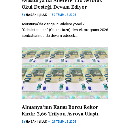
Avusturya’da Ailelere 150 Avroluk
Okul Desteği Devam Ediyor
BY
HASAN IŞILAK
30 TEMMUZ 2026
Avusturya’da dar gelirli ailelere yönelik
“Schulstartklar!” (Okula Hazır) destek programı 2026
sonbaharında da devam edecek.…
Almanya’nın Kamu Borcu Rekor
Kırdı: 2,66 Trilyon Avroya Ulaştı
BY
HASAN IŞILAK
29 TEMMUZ 2026