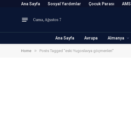
Ana Sayfa
Sosyal Yardımlar
Çocuk Parası
AMS
Cuma, Ağustos 7
Ana Sayfa
Avrupa
Almanya
»
Home
Posts Tagged "eski Yugoslavya göçmenleri"