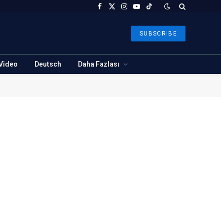
Facebook
X
Instagram
YouTube
TikTok
(Twitter)
SUBSCRIBE
Video
Deutsch
Daha Fazlası