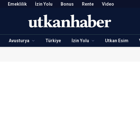
Emeklilik
İzin Yolu
Bonus
Rente
Video
Avusturya
Türkiye
İzin Yolu
Utkan Esim