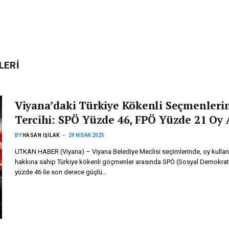
LERI
Viyana’daki Türkiye Kökenli Seçmenleri
Tercihi: SPÖ Yüzde 46, FPÖ Yüzde 21 Oy 
BY
HASAN IŞILAK
29 NISAN 2025
UTKAN HABER (Viyana) – Viyana Belediye Meclisi seçimlerinde, oy kulla
hakkına sahip Türkiye kökenli göçmenler arasında SPÖ (Sosyal Demokrat 
yüzde 46 ile son derece güçlü…