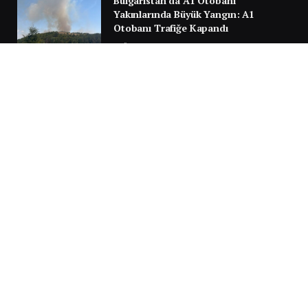
Bulgaristan’da A1 Otobanı
Yakınlarında Büyük Yangın: A1
Otobanı Trafiğe Kapandı
6 AĞUSTOS 2026
Türkiye Yolunda Facianın Eşiğinden
Dönüldü: Sırbistan’da Gurbetçi
Ailenin Aracı Alev Aldı
30 TEMMUZ 2026
Next
…
1
2
3
3.951
SILA YOLU 2025
Video
oynatıcı