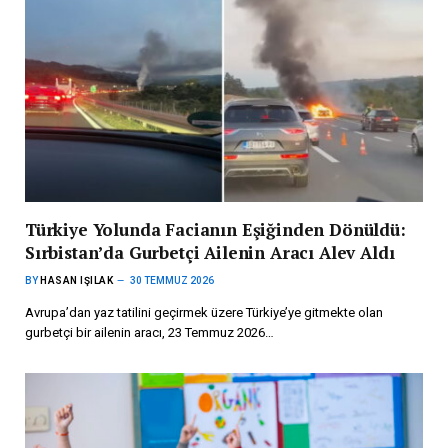
Türkiye Yolunda Facianın Eşiğinden Dönüldü:
Sırbistan’da Gurbetçi Ailenin Aracı Alev Aldı
BY
HASAN IŞILAK
30 TEMMUZ 2026
Avrupa’dan yaz tatilini geçirmek üzere Türkiye’ye gitmekte olan
gurbetçi bir ailenin aracı, 23 Temmuz 2026…