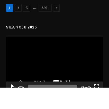
Next
…
1
2
3
3.951
SILA YOLU 2025
Video
oynatıcı
00:00
02:01:00