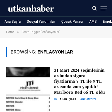
Ana Sayfa
Sosyal Yardımlar
Çocuk Parası
AMS
Emekl
»
Home
Posts Tagged "enflasyonlar"
BROWSING:
ENFLASYONLAR
31 Mart 2024 seçimlerinin
ardından sigara
fiyatlarına 7 TL ile 9 TL
arasında zam yapıldı!
Marlboro Red 66 TL oldu
BY
HASAN IŞILAK
4 NISAN 2024