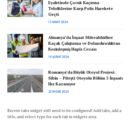
Eyaletinde Çocuk Kaçırma
Tehditlerine Karşı Polis Harekete
Geçti
15 MART 2024
Almanya’da İnşaat Müteahhidine
Kaçak Çalıştırma ve Dolandırıcılıktan
Kesinleşmiş Hapis Cezası
10 ŞUBAT 2026
Romanya’da Büyük Otoyol Projesi:
Sibiu – Pitești Otoyolu Bölüm 3 İnşaatı
Hız Kazanıyor
23 NISAN 2024
Recent tabs widget still need to be configured! Add tabs, add a
title, and select type for each tab in widgets area.