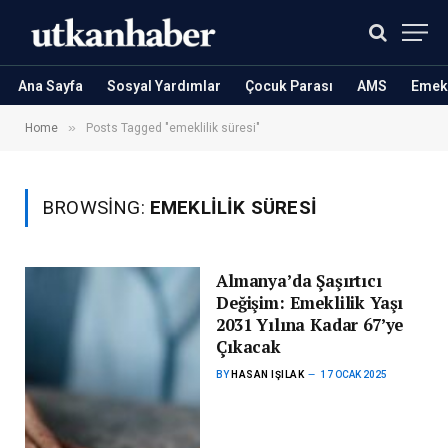
Ana Sayfa
Sosyal Yardımlar
Çocuk Parası
AMS
Emekl
»
Home
Posts Tagged "emeklilik süresi"
BROWSING:
EMEKLILIK SÜRESI
Almanya’da Şaşırtıcı
Değişim: Emeklilik Yaşı
2031 Yılına Kadar 67’ye
Çıkacak
BY
HASAN IŞILAK
17 OCAK 2025