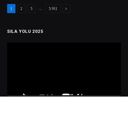
Next
…
1
2
3
3.951
SILA YOLU 2025
Video
oynatıcı
00:00
02:01:00