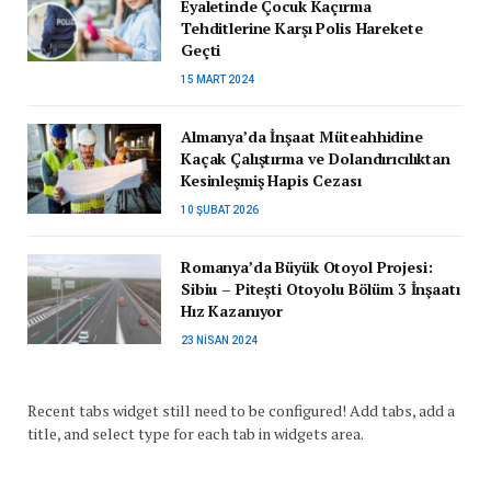
Eyaletinde Çocuk Kaçırma
Tehditlerine Karşı Polis Harekete
Geçti
15 MART 2024
Almanya’da İnşaat Müteahhidine
Kaçak Çalıştırma ve Dolandırıcılıktan
Kesinleşmiş Hapis Cezası
10 ŞUBAT 2026
Romanya’da Büyük Otoyol Projesi:
Sibiu – Pitești Otoyolu Bölüm 3 İnşaatı
Hız Kazanıyor
23 NISAN 2024
Recent tabs widget still need to be configured! Add tabs, add a
title, and select type for each tab in widgets area.