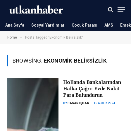
Ana Sayfa
Sosyal Yardımlar
Çocuk Parası
AMS
Emekl
»
Home
Posts Tagged "Ekonomik Belirsizlik"
BROWSING:
EKONOMIK BELIRSIZLIK
Hollanda Bankalarından
Halka Çağrı: Evde Nakit
Para Bulundurun
BY
HASAN IŞILAK
15 ARALIK 2024