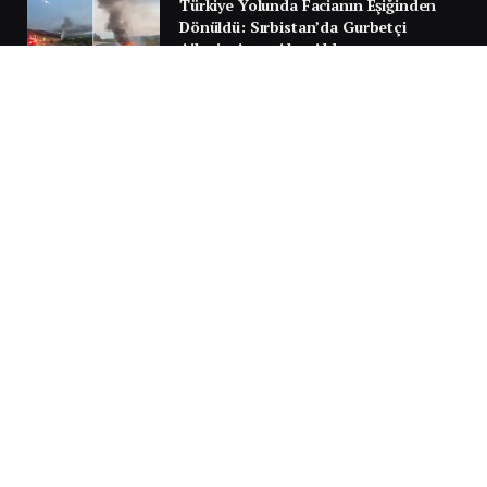
Türkiye Yolunda Facianın Eşiğinden
Dönüldü: Sırbistan’da Gurbetçi
Ailenin Aracı Alev Aldı
30 TEMMUZ 2026
Next
…
1
2
3
3.951
SILA YOLU 2025
Video
oynatıcı