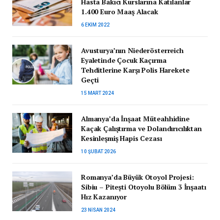
Hasta Bakıcı Kurslarına Katılanlar
1.400 Euro Maaş Alacak
6 EKIM 2022
Avusturya’nın Niederösterreich
Eyaletinde Çocuk Kaçırma
Tehditlerine Karşı Polis Harekete
Geçti
15 MART 2024
Almanya’da İnşaat Müteahhidine
Kaçak Çalıştırma ve Dolandırıcılıktan
Kesinleşmiş Hapis Cezası
10 ŞUBAT 2026
Romanya’da Büyük Otoyol Projesi:
Sibiu – Pitești Otoyolu Bölüm 3 İnşaatı
Hız Kazanıyor
23 NISAN 2024