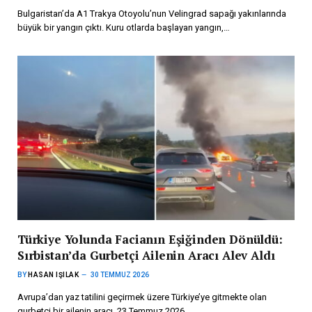
Bulgaristan’da A1 Trakya Otoyolu’nun Velingrad sapağı yakınlarında
büyük bir yangın çıktı. Kuru otlarda başlayan yangın,…
Türkiye Yolunda Facianın Eşiğinden Dönüldü:
Sırbistan’da Gurbetçi Ailenin Aracı Alev Aldı
BY
HASAN IŞILAK
30 TEMMUZ 2026
Avrupa’dan yaz tatilini geçirmek üzere Türkiye’ye gitmekte olan
gurbetçi bir ailenin aracı, 23 Temmuz 2026…