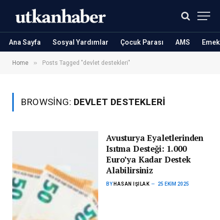
Ana Sayfa
Sosyal Yardımlar
Çocuk Parası
AMS
Emekl
»
Home
Posts Tagged "devlet destekleri"
BROWSING:
DEVLET DESTEKLERI
Avusturya Eyaletlerinden
Isıtma Desteği: 1.000
Euro’ya Kadar Destek
Alabilirsiniz
BY
HASAN IŞILAK
25 EKIM 2025