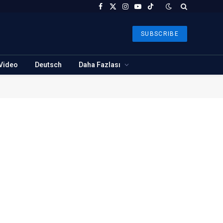
Facebook
X
Instagram
YouTube
TikTok
(Twitter)
SUBSCRIBE
Video
Deutsch
Daha Fazlası