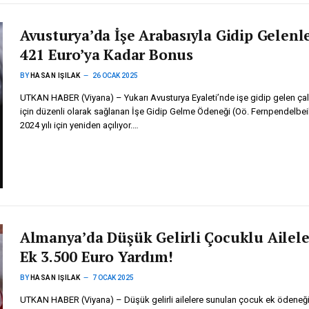
Avusturya’da İşe Arabasıyla Gidip Gelenl
421 Euro’ya Kadar Bonus
BY
HASAN IŞILAK
26 OCAK 2025
UTKAN HABER (Viyana) – Yukarı Avusturya Eyaleti’nde işe gidip gelen çal
için düzenli olarak sağlanan İşe Gidip Gelme Ödeneği (Oö. Fernpendelbeih
2024 yılı için yeniden açılıyor.…
Almanya’da Düşük Gelirli Çocuklu Ailele
Ek 3.500 Euro Yardım!
BY
HASAN IŞILAK
7 OCAK 2025
UTKAN HABER (Viyana) – Düşük gelirli ailelere sunulan çocuk ek ödeneğ