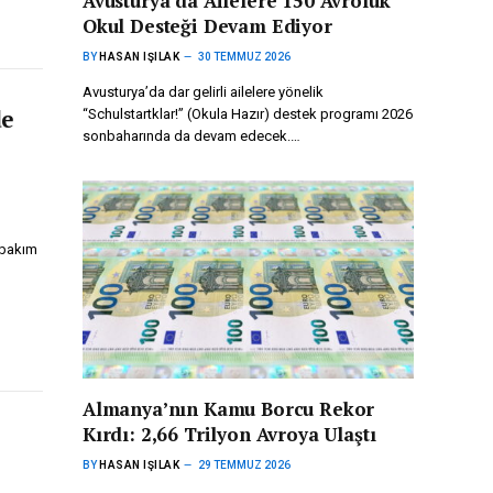
Avusturya’da Ailelere 150 Avroluk
Okul Desteği Devam Ediyor
BY
HASAN IŞILAK
30 TEMMUZ 2026
Avusturya’da dar gelirli ailelere yönelik
de
“Schulstartklar!” (Okula Hazır) destek programı 2026
sonbaharında da devam edecek.…
 bakım
Almanya’nın Kamu Borcu Rekor
Kırdı: 2,66 Trilyon Avroya Ulaştı
BY
HASAN IŞILAK
29 TEMMUZ 2026