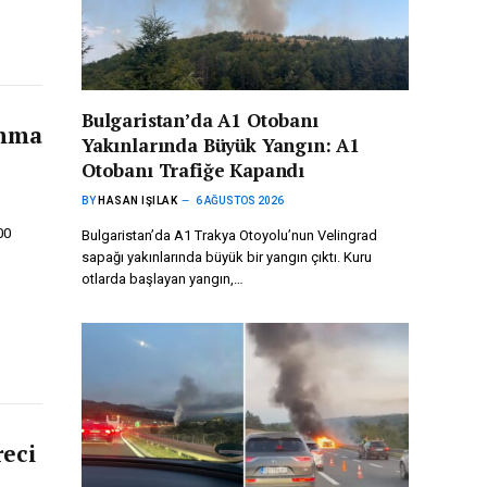
Bulgaristan’da A1 Otobanı
ınma
Yakınlarında Büyük Yangın: A1
Otobanı Trafiğe Kapandı
BY
HASAN IŞILAK
6 AĞUSTOS 2026
00
Bulgaristan’da A1 Trakya Otoyolu’nun Velingrad
sapağı yakınlarında büyük bir yangın çıktı. Kuru
otlarda başlayan yangın,…
reci