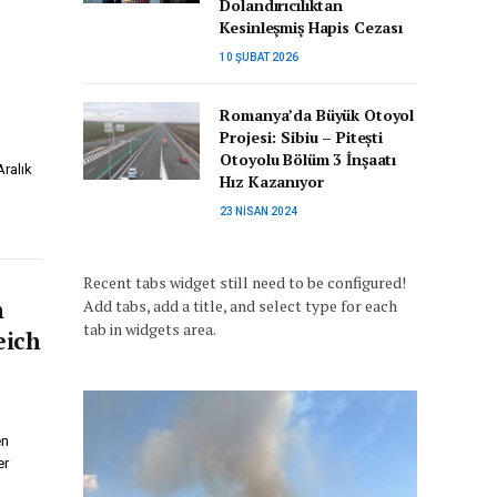
Dolandırıcılıktan
Kesinleşmiş Hapis Cezası
10 ŞUBAT 2026
Romanya’da Büyük Otoyol
Projesi: Sibiu – Pitești
Otoyolu Bölüm 3 İnşaatı
Aralık
Hız Kazanıyor
23 NISAN 2024
Recent tabs widget still need to be configured!
m
Add tabs, add a title, and select type for each
tab in widgets area.
eich
en
er