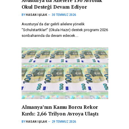
Avusturya’da Ailelere 150 Avroluk
Okul Desteği Devam Ediyor
BY
HASAN IŞILAK
30 TEMMUZ 2026
Avusturya’da dar gelirli ailelere yönelik
“Schulstartklar!” (Okula Hazır) destek programı 2026
sonbaharında da devam edecek.…
Almanya’nın Kamu Borcu Rekor
Kırdı: 2,66 Trilyon Avroya Ulaştı
BY
HASAN IŞILAK
29 TEMMUZ 2026