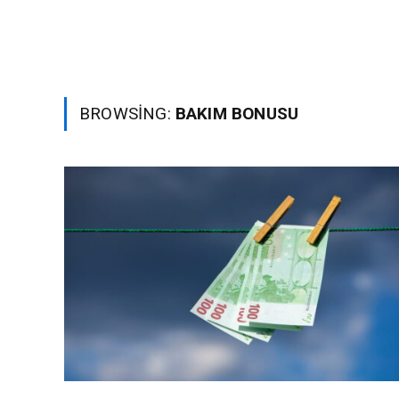
BROWSING:
BAKIM BONUSU