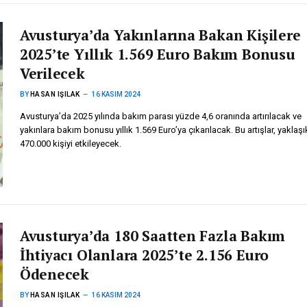
Avusturya’da Yakınlarına Bakan Kişilere
2025’te Yıllık 1.569 Euro Bakım Bonusu
Verilecek
BY
HASAN IŞILAK
16 KASIM 2024
Avusturya’da 2025 yılında bakım parası yüzde 4,6 oranında artırılacak ve
yakınlara bakım bonusu yıllık 1.569 Euro’ya çıkarılacak. Bu artışlar, yaklaşı
470.000 kişiyi etkileyecek.
Avusturya’da 180 Saatten Fazla Bakım
İhtiyacı Olanlara 2025’te 2.156 Euro
Ödenecek
BY
HASAN IŞILAK
16 KASIM 2024