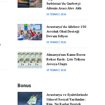
Sırbistan’da Gurbetçi
Ailenin Aracı Alev Aldı
30 TEMMUZ 2026
Avusturya’da Ailelere 150
Avroluk Okul Desteği
Devam Ediyor
30 TEMMUZ 2026
k
Almanya’nın Kamu Borcu
Rekor Kırdı: 2,66 Trilyon
Avroya Ulaştı
29 TEMMUZ 2026
Bonus
Avusturya ve Eyaletlerinde
Güncel Sosyal Yardımlar:
Kim, Ne Kadar Destek