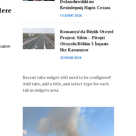
Dolandırıcılıktan
Kesinleşmiş Hapis Cezası
lere
10 ŞUBAT 2026
Romanya’da Büyük Otoyol
Projesi: Sibiu – Pitești
Otoyolu Bölüm 3 İnşaatı
 bakım
Hız Kazanıyor
23 NISAN 2024
Recent tabs widget still need to be configured!
Add tabs, add a title, and select type for each
tab in widgets area.