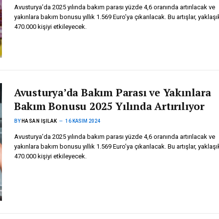
Avusturya’da 2025 yılında bakım parası yüzde 4,6 oranında artırılacak ve
yakınlara bakım bonusu yıllık 1.569 Euro’ya çıkarılacak. Bu artışlar, yaklaşı
470.000 kişiyi etkileyecek.
Avusturya’da Bakım Parası ve Yakınlara
Bakım Bonusu 2025 Yılında Artırılıyor
BY
HASAN IŞILAK
16 KASIM 2024
Avusturya’da 2025 yılında bakım parası yüzde 4,6 oranında artırılacak ve
yakınlara bakım bonusu yıllık 1.569 Euro’ya çıkarılacak. Bu artışlar, yaklaşı
470.000 kişiyi etkileyecek.