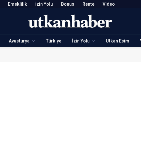
Emeklilik
İzin Yolu
Bonus
Rente
Video
Avusturya
Türkiye
İzin Yolu
Utkan Esim