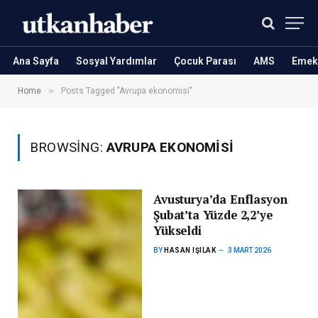
Ana Sayfa
Sosyal Yardımlar
Çocuk Parası
AMS
Emekl
»
Home
Posts Tagged "Avrupa ekonomisi"
BROWSING:
AVRUPA EKONOMISI
Avusturya’da Enflasyon
Şubat’ta Yüzde 2,2’ye
Yükseldi
BY
HASAN IŞILAK
3 MART 2026