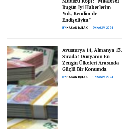
Müdürü Kopf: “Maalesef
Bugün İyi Haberlerim
Yok, Kendim de
Endişeliyim”
BY
HASAN IŞILAK
29 KASIM 2024
Avusturya 14, Almanya 13.
Sırada! Dünyanın En
Zengin Ülkeleri Arasında
Güçlü Bir Konumda
BY
HASAN IŞILAK
17 KASIM 2024