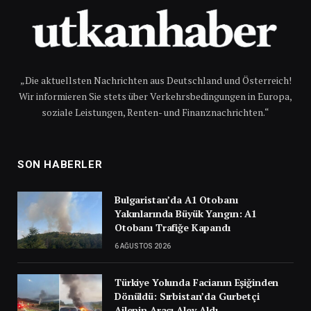
„Die aktuellsten Nachrichten aus Deutschland und Österreich!
Wir informieren Sie stets über Verkehrsbedingungen in Europa,
soziale Leistungen, Renten- und Finanznachrichten.“
SON HABERLER
Bulgaristan’da A1 Otobanı
Yakınlarında Büyük Yangın: A1
Otobanı Trafiğe Kapandı
6 AĞUSTOS 2026
Türkiye Yolunda Facianın Eşiğinden
Dönüldü: Sırbistan’da Gurbetçi
Ailenin Aracı Alev Aldı