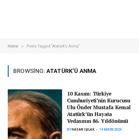
»
Home
Posts Tagged "Atatürk’ü Anma"
BROWSING:
ATATÜRK’Ü ANMA
10 Kasım: Türkiye
Cumhuriyeti’nin Kurucusu
Ulu Önder Mustafa Kemal
Atatürk’ün Hayata
Vedasının 86. Yıldönümü
BY
HASAN IŞILAK
10 KASIM 2024