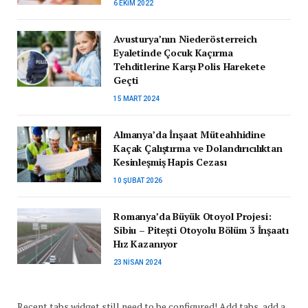
6 EKIM 2022
Avusturya’nın Niederösterreich
Eyaletinde Çocuk Kaçırma
Tehditlerine Karşı Polis Harekete
Geçti
15 MART 2024
Almanya’da İnşaat Müteahhidine
Kaçak Çalıştırma ve Dolandırıcılıktan
Kesinleşmiş Hapis Cezası
10 ŞUBAT 2026
Romanya’da Büyük Otoyol Projesi:
Sibiu – Pitești Otoyolu Bölüm 3 İnşaatı
Hız Kazanıyor
23 NISAN 2024
Recent tabs widget still need to be configured! Add tabs, add a