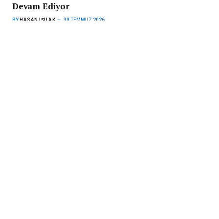
Devam Ediyor
BY
HASAN IŞILAK
30 TEMMUZ 2026
Avusturya’da dar gelirli ailelere yönelik “Schulstartklar!” (Okula Hazır)
destek programı 2026 sonbaharında da devam edecek.…
Almanya’nın Kamu Borcu Rekor Kırdı: 2,66
Trilyon Avroya Ulaştı