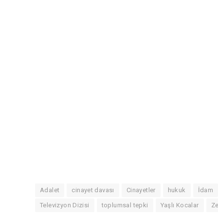
Adalet
cinayet davası
Cinayetler
hukuk
İdam
Televizyon Dizisi
toplumsal tepki
Yaşlı Kocalar
Ze