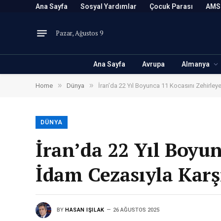
Ana Sayfa
Sosyal Yardımlar
Çocuk Parası
AMS
Pazar, Ağustos 9
Ana Sayfa
Avrupa
Almanya
»
»
Home
Dünya
İran’da 22 Yıl Boyunca 11 Kocasını Zehirley
DÜNYA
İran’da 22 Yıl Boyu
İdam Cezasıyla Karş
BY
HASAN IŞILAK
26 AĞUSTOS 2025