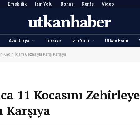
Emeklilik
İzin Yolu
Bonus
Rente
Video
Avusturya
Türkiye
İzin Yolu
Utkan Esim
en Kadın İdam Cezasıyla Karşı Karşıya
nca 11 Kocasını Zehirley
ı Karşıya