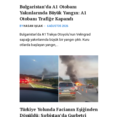
Bulgaristan’da A1 Otobanı
Yakınlarında Büyük Yangın: A1
Otobanı Trafiğe Kapandı
BY
HASAN IŞILAK
6 AĞUSTOS 2026
Bulgaristan’da A1 Trakya Otoyolu’nun Velingrad
sapağı yakınlarında büyük bir yangın çıktı. Kuru
otlarda başlayan yangın,…
Türkiye Yolunda Facianın Eşiğinden
Dönüldü: Sırbistan’da Gurbetçi