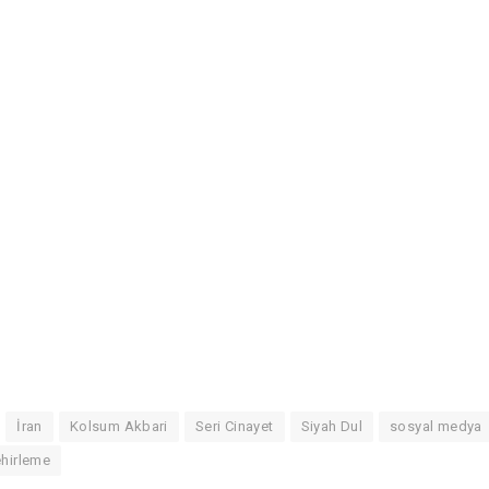
İran
Kolsum Akbari
Seri Cinayet
Siyah Dul
sosyal medya
hirleme