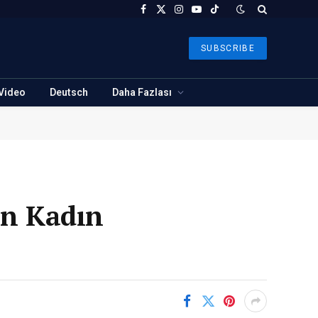
Facebook
X
Instagram
YouTube
TikTok
(Twitter)
SUBSCRIBE
Video
Deutsch
Daha Fazlası
en Kadın