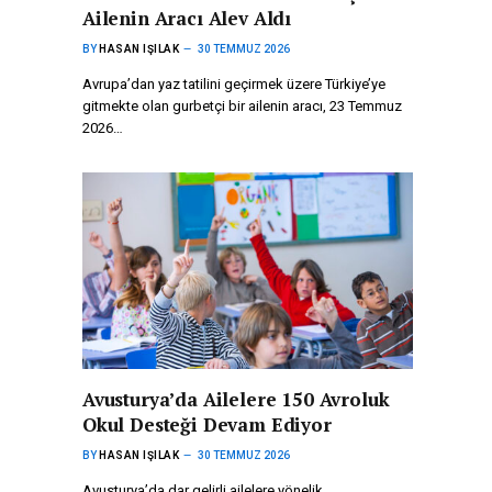
Ailenin Aracı Alev Aldı
BY
HASAN IŞILAK
30 TEMMUZ 2026
Avrupa’dan yaz tatilini geçirmek üzere Türkiye’ye
gitmekte olan gurbetçi bir ailenin aracı, 23 Temmuz
2026…
Avusturya’da Ailelere 150 Avroluk
Okul Desteği Devam Ediyor
BY
HASAN IŞILAK
30 TEMMUZ 2026
Avusturya’da dar gelirli ailelere yönelik