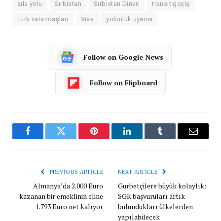
sıla yolu
Sırbistan
Sırbistan Dinarı
transit geçiş
Türk vatandaşları
Visa
yolculuk uyarısı
Follow on Google News
Follow on Flipboard
Facebook
Twitter
Pinterest
LinkedIn
Tumblr
Email
PREVIOUS ARTICLE
NEXT ARTICLE
Almanya’da 2.000 Euro
Gurbetçilere büyük kolaylık:
kazanan bir emeklinin eline
SGK başvuruları artık
1.793 Euro net kalıyor
bulundukları ülkelerden
yapılabilecek