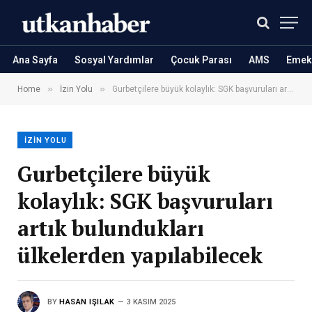
Ana Sayfa
Sosyal Yardımlar
Çocuk Parası
AMS
Emekl
»
»
Home
İzin Yolu
Gurbetçilere büyük kolaylık: SGK başvuruları artık bulundukları ülkelerden yapılabilecek
İZIN YOLU
Gurbetçilere büyük
kolaylık: SGK başvuruları
artık bulundukları
ülkelerden yapılabilecek
BY
HASAN IŞILAK
3 KASIM 2025