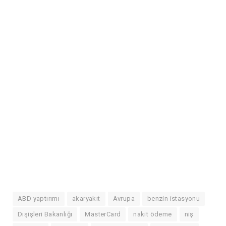
ABD yaptırımı
akaryakıt
Avrupa
benzin istasyonu
Dışişleri Bakanlığı
MasterCard
nakit ödeme
niş