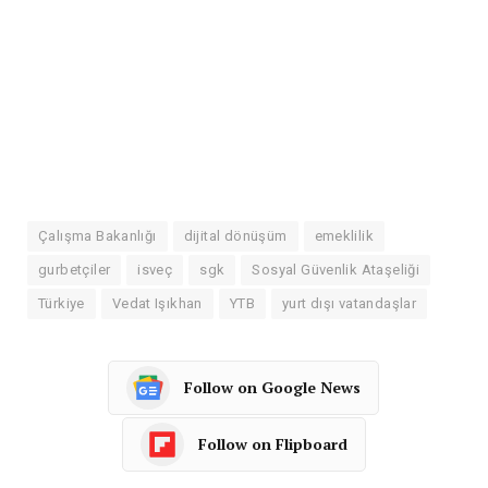
Çalışma Bakanlığı
dijital dönüşüm
emeklilik
gurbetçiler
isveç
sgk
Sosyal Güvenlik Ataşeliği
Türkiye
Vedat Işıkhan
YTB
yurt dışı vatandaşlar
Follow on Google News
Follow on Flipboard