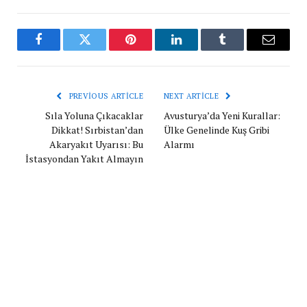
Facebook
Twitter
Pinterest
LinkedIn
Tumblr
Email
PREVIOUS ARTICLE
NEXT ARTICLE
Sıla Yoluna Çıkacaklar
Avusturya’da Yeni Kurallar:
Dikkat! Sırbistan’dan
Ülke Genelinde Kuş Gribi
Akaryakıt Uyarısı: Bu
Alarmı
İstasyondan Yakıt Almayın