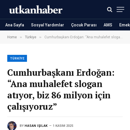
Ana Sayfa
Sosyal Yardımlar
Çocuk Parası
AMS
Emekl
»
»
Home
Türkiye
Cumhurbaşkanı Erdoğan: “Ana muhalefet slogan atıyor, biz 86 milyon için çalışıyoruz”
TÜRKIYE
Cumhurbaşkanı Erdoğan:
“Ana muhalefet slogan
atıyor, biz 86 milyon için
çalışıyoruz”
BY
HASAN IŞILAK
1 KASIM 2025