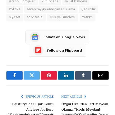
istanbul projeleri
kütüphane
millet bahçesi
Politika
recep tayyip erdoğan açıklama
Şehircilik
siyaset
spor tesisi
Türkiye Gündemi
Yatırım
Follow on Google News
Follow on Flipboard
Facebook
Twitter
Pinterest
LinkedIn
Tumblr
Email
PREVIOUS ARTICLE
NEXT ARTICLE
Avusturya’da Düşük Gelirli
Özgür Özel’den Sert Meydan
Ailelere 700 Euro
Okuma: “Hodri Meydan!
“Kindermehrbetrag” Desteği
İstanbul’u Yenileyelim, Benim