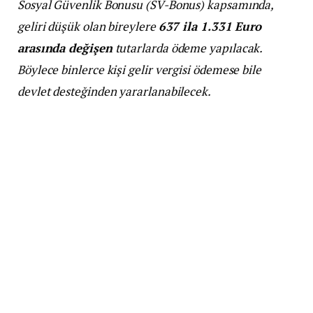
Sosyal Güvenlik Bonusu (SV-Bonus) kapsamında,
geliri düşük olan bireylere
637 ila 1.331 Euro
arasında değişen
tutarlarda ödeme yapılacak.
Böylece binlerce kişi gelir vergisi ödemese bile
devlet desteğinden yararlanabilecek.
Ortalama Vergi İadesi 1.000 Euro’ya
Ulaştı
Avusturya’da çalışanlar ve emekliler, 2024 yılına ait
fazla ödedikleri gelir vergisini geri alabiliyor.
Vergi iadesi (Lohnsteuerausgleich)
sayesinde,
vatandaşlar ortalama
1.000 Euro
geri alıyor.