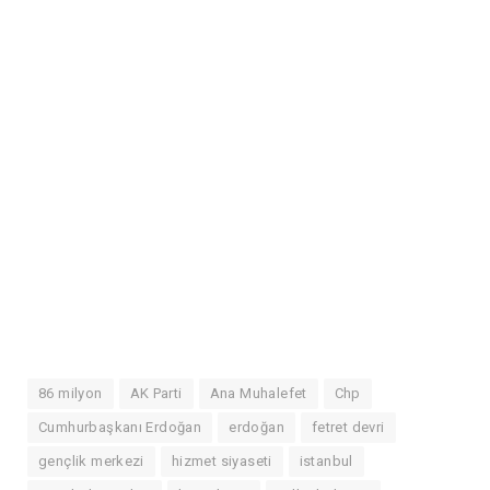
86 milyon
AK Parti
Ana Muhalefet
Chp
Cumhurbaşkanı Erdoğan
erdoğan
fetret devri
gençlik merkezi
hizmet siyaseti
istanbul