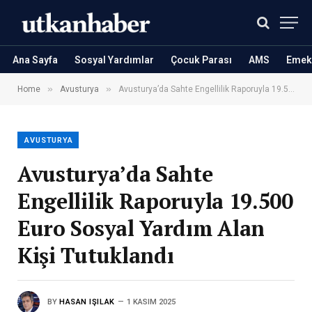
Ana Sayfa
Sosyal Yardımlar
Çocuk Parası
AMS
Emekl
»
»
Home
Avusturya
Avusturya’da Sahte Engellilik Raporuyla 19.500 Euro Sosyal Yardım Alan Kişi Tutuklandı
AVUSTURYA
Avusturya’da Sahte
Engellilik Raporuyla 19.500
Euro Sosyal Yardım Alan
Kişi Tutuklandı
BY
HASAN IŞILAK
1 KASIM 2025