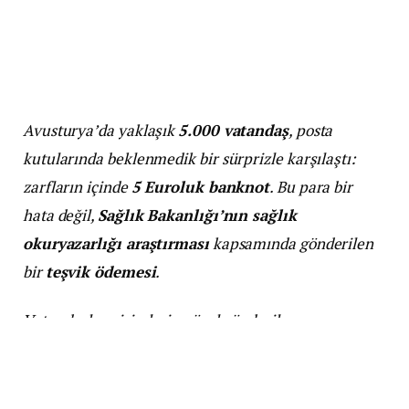
Avusturya’da yaklaşık
5.000 vatandaş
, posta
kutularında beklenmedik bir sürprizle karşılaştı:
zarfların içinde
5 Euroluk banknot
. Bu para bir
hata değil,
Sağlık Bakanlığı’nın sağlık
okuryazarlığı araştırması
kapsamında gönderilen
bir
teşvik ödemesi
.
Vatandaşlara isimlerine özel gönderilen
mektuplarda 5 Euro nakit parayla birlikte,
IFES
(Empirik Sosyal Araştırmalar Enstitüsü)
tarafından yürütülen bir
anket daveti
yer aldı.