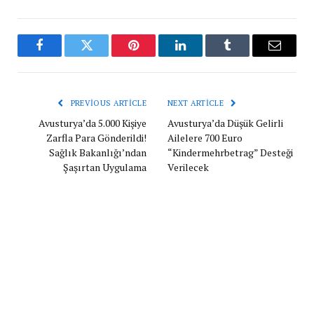
Facebook
Twitter
Pinterest
LinkedIn
Tumblr
Email
PREVIOUS ARTICLE
NEXT ARTICLE
Avusturya’da 5.000 Kişiye
Avusturya’da Düşük Gelirli
Zarfla Para Gönderildi!
Ailelere 700 Euro
Sağlık Bakanlığı’ndan
“Kindermehrbetrag” Desteği
Şaşırtan Uygulama
Verilecek