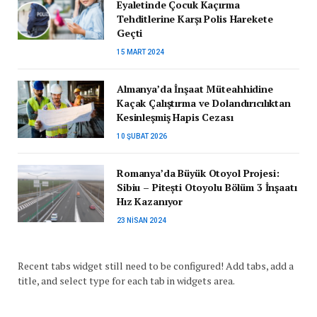
Eyaletinde Çocuk Kaçırma
Tehditlerine Karşı Polis Harekete
Geçti
15 MART 2024
Almanya’da İnşaat Müteahhidine
Kaçak Çalıştırma ve Dolandırıcılıktan
Kesinleşmiş Hapis Cezası
10 ŞUBAT 2026
Romanya’da Büyük Otoyol Projesi:
Sibiu – Pitești Otoyolu Bölüm 3 İnşaatı
Hız Kazanıyor
23 NISAN 2024
Recent tabs widget still need to be configured! Add tabs, add a
title, and select type for each tab in widgets area.