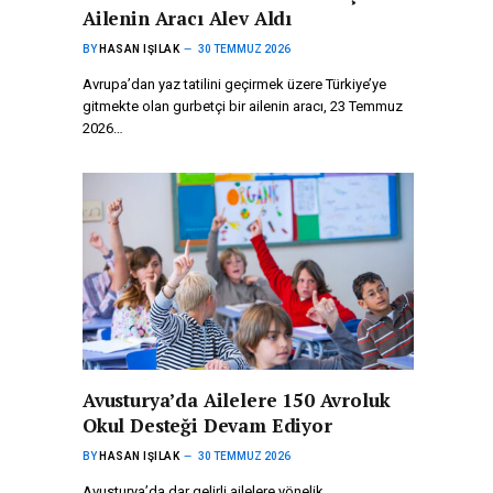
Ailenin Aracı Alev Aldı
BY
HASAN IŞILAK
30 TEMMUZ 2026
Avrupa’dan yaz tatilini geçirmek üzere Türkiye’ye
gitmekte olan gurbetçi bir ailenin aracı, 23 Temmuz
2026…
Avusturya’da Ailelere 150 Avroluk
Okul Desteği Devam Ediyor
BY
HASAN IŞILAK
30 TEMMUZ 2026
Avusturya’da dar gelirli ailelere yönelik