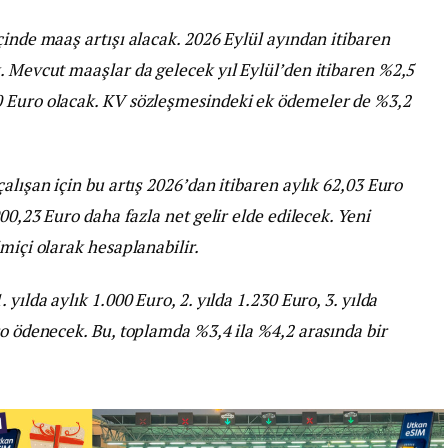
çinde maaş artışı alacak. 2026 Eylül ayından itibaren
. Mevcut maaşlar da gelecek yıl Eylül’den itibaren %2,5
0 Euro olacak. KV sözleşmesindeki ek ödemeler de %3,2
alışan için bu artış 2026’dan itibaren aylık 62,03 Euro
00,23 Euro daha fazla net gelir elde edilecek. Yeni
miçi olarak hesaplanabilir.
yılda aylık 1.000 Euro, 2. yılda 1.230 Euro, 3. yılda
ro ödenecek. Bu, toplamda %3,4 ila %4,2 arasında bir