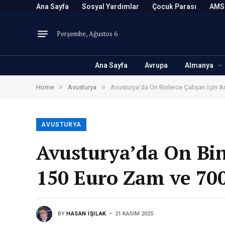
Ana Sayfa
Sosyal Yardımlar
Çocuk Parası
AMS
Perşembe, Ağustos 6
Ana Sayfa
Avrupa
Almanya
»
»
Home
Avusturya
Avusturya’da On Binlerce Çalışan İçin 
AVUSTURYA
Avusturya’da On Bin
150 Euro Zam ve 700
BY
HASAN IŞILAK
21 KASIM 2025