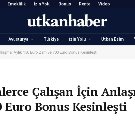
Emeklilik
İzin Yolu
Bonus
Rente
Video
Avusturya
Türkiye
İzin Yolu
Utkan Esim
Anlaşma: Aylık 150 Euro Zam ve 700 Euro Bonus Kesinleşti
lerce Çalışan İçin Anlaş
 Euro Bonus Kesinleşti