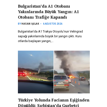
Bulgaristan’da A1 Otobanı
Yakınlarında Büyük Yangın: A1
Otobanı Trafiğe Kapandı
BY
HASAN IŞILAK
6 AĞUSTOS 2026
Bulgaristan’da A1 Trakya Otoyolu’nun Velingrad
sapağı yakınlarında büyük bir yangın çıktı. Kuru
otlarda başlayan yangın,…
Türkiye Yolunda Facianın Eşiğinden
Dönüldü: Sırbistan’da Gurbetçi