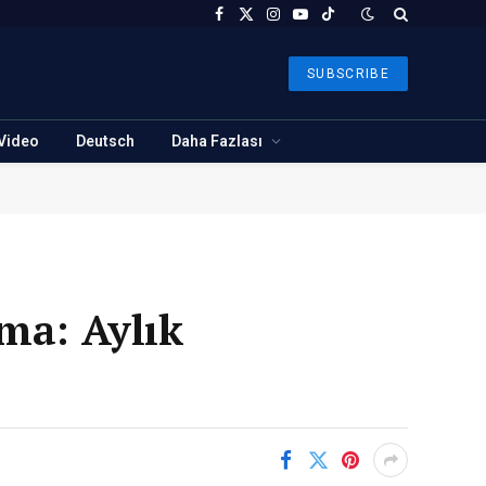
Facebook
X
Instagram
YouTube
TikTok
(Twitter)
SUBSCRIBE
Video
Deutsch
Daha Fazlası
ma: Aylık