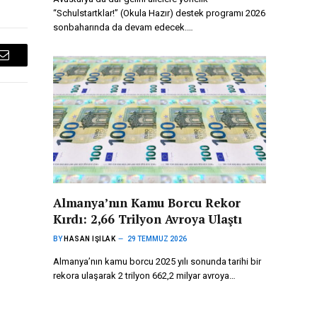
“Schulstartklar!” (Okula Hazır) destek programı 2026
sonbaharında da devam edecek.…
Email
Almanya’nın Kamu Borcu Rekor
Kırdı: 2,66 Trilyon Avroya Ulaştı
BY
HASAN IŞILAK
29 TEMMUZ 2026
Almanya’nın kamu borcu 2025 yılı sonunda tarihi bir
rekora ulaşarak 2 trilyon 662,2 milyar avroya…