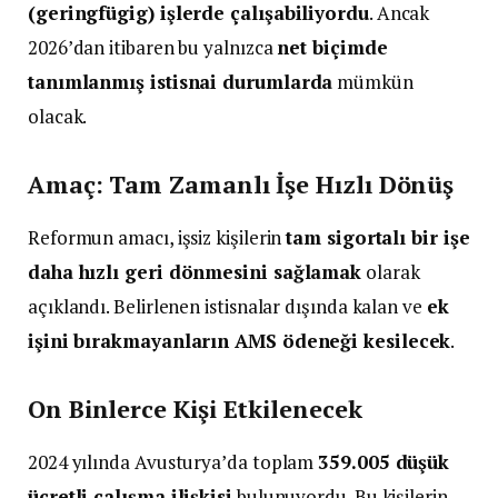
(geringfügig) işlerde çalışabiliyordu
. Ancak
2026’dan itibaren bu yalnızca
net biçimde
tanımlanmış istisnai durumlarda
mümkün
olacak.
Amaç: Tam Zamanlı İşe Hızlı Dönüş
Reformun amacı, işsiz kişilerin
tam sigortalı bir işe
daha hızlı geri dönmesini sağlamak
olarak
açıklandı. Belirlenen istisnalar dışında kalan ve
ek
işini bırakmayanların AMS ödeneği kesilecek
.
On Binlerce Kişi Etkilenecek
2024 yılında Avusturya’da toplam
359.005 düşük
ücretli çalışma ilişkisi
bulunuyordu. Bu kişilerin