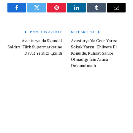
Facebook
Twitter
Pinterest
LinkedIn
Tumblr
Email
PREVIOUS ARTICLE
NEXT ARTICLE
Avusturya’da Skandal
Avusturya’da Gece Yarısı
Saldırı: Türk Süpermarketine
Sokak Yarışı: Ehliyete El
Davut Yıldızı Çizildi
Konuldu, Ruhsat Sahibi
Olmadığı İçin Araca
Dokunulmadı