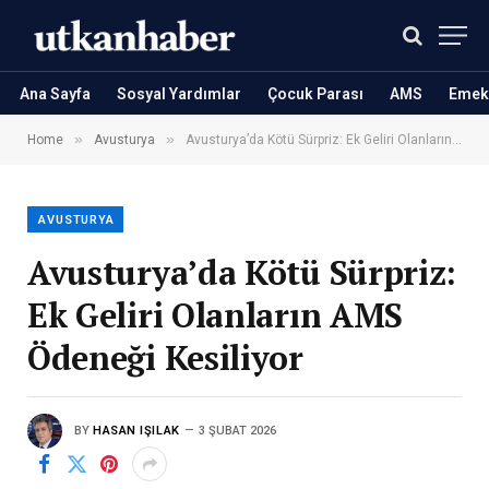
Ana Sayfa
Sosyal Yardımlar
Çocuk Parası
AMS
Emekl
»
»
Home
Avusturya
Avusturya’da Kötü Sürpriz: Ek Geliri Olanların AMS Ödeneği Kesiliyor
AVUSTURYA
Avusturya’da Kötü Sürpriz:
Ek Geliri Olanların AMS
Ödeneği Kesiliyor
BY
HASAN IŞILAK
3 ŞUBAT 2026