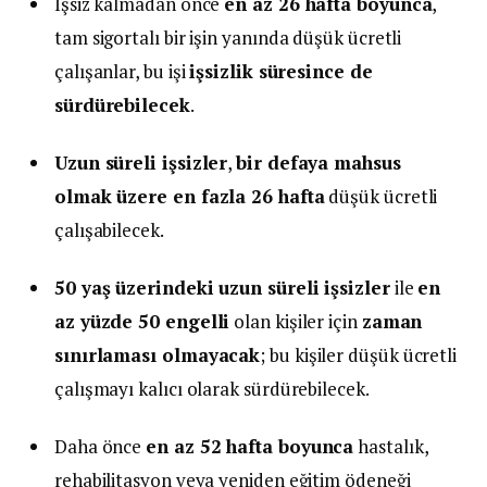
İşsiz kalmadan önce
en az 26 hafta boyunca
,
tam sigortalı bir işin yanında düşük ücretli
çalışanlar, bu işi
işsizlik süresince de
sürdürebilecek
.
Uzun süreli işsizler
,
bir defaya mahsus
olmak üzere en fazla 26 hafta
düşük ücretli
çalışabilecek.
50 yaş üzerindeki uzun süreli işsizler
ile
en
az yüzde 50 engelli
olan kişiler için
zaman
sınırlaması olmayacak
; bu kişiler düşük ücretli
çalışmayı kalıcı olarak sürdürebilecek.
Daha önce
en az 52 hafta boyunca
hastalık,
rehabilitasyon veya yeniden eğitim ödeneği