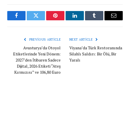
Facebook
Twitter
Pinterest
LinkedIn
Tumblr
Email
PREVIOUS ARTICLE
NEXT ARTICLE
Avusturya’da Otoyol
Viyana’da Türk Restoranında
Etiketlerinde Yeni Dönem:
Silahlı Saldırı: Bir Ölü, Bir
2027’den İtibaren Sadece
Yaralı
Dijital, 2026 Etiketi “Ateş
Kırmızısı” ve 106,80 Euro