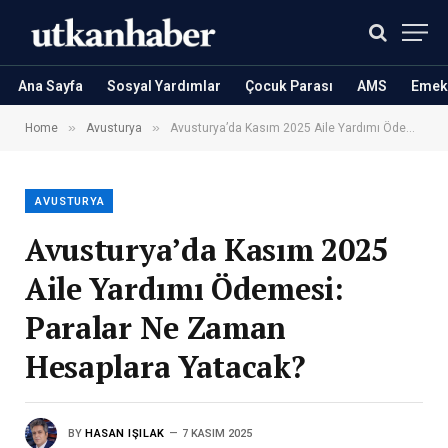
Ana Sayfa
Sosyal Yardımlar
Çocuk Parası
AMS
Emekl
»
»
Home
Avusturya
Avusturya’da Kasım 2025 Aile Yardımı Ödemesi: Paralar Ne Zaman Hesaplara Yatacak?
AVUSTURYA
Avusturya’da Kasım 2025
Aile Yardımı Ödemesi:
Paralar Ne Zaman
Hesaplara Yatacak?
BY
HASAN IŞILAK
7 KASIM 2025