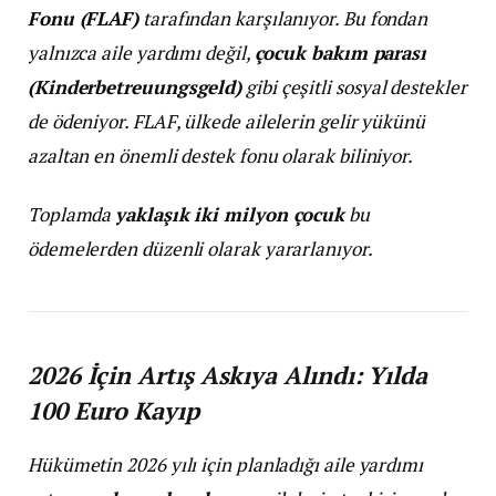
Fonu (FLAF)
tarafından karşılanıyor. Bu fondan
yalnızca aile yardımı değil,
çocuk bakım parası
(Kinderbetreuungsgeld)
gibi çeşitli sosyal destekler
de ödeniyor. FLAF, ülkede ailelerin gelir yükünü
azaltan en önemli destek fonu olarak biliniyor.
Toplamda
yaklaşık iki milyon çocuk
bu
ödemelerden düzenli olarak yararlanıyor.
2026 İçin Artış Askıya Alındı: Yılda
100 Euro Kayıp
Hükümetin 2026 yılı için planladığı aile yardımı