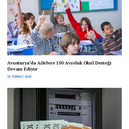
Avusturya’da Ailelere 150 Avroluk Okul Desteği
Devam Ediyor
30 TEMMUZ 2026