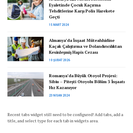
Eyaletinde Çocuk Kaçırma
Tehditlerine Karşı Polis Harekete
Geçti
15 MART 2024
Almanya’da İnşaat Müteahhidine
Kaçak Çalıştırma ve Dolandırıcılıktan
Kesinleşmiş Hapis Cezası
10 ŞUBAT 2026
Romanya’da Büyük Otoyol Projesi:
Sibiu – Pitești Otoyolu Bölüm 3 İnşaatı
Hız Kazanıyor
23 NISAN 2024
Recent tabs widget still need to be configured! Add tabs, add a
title, and select type for each tab in widgets area.