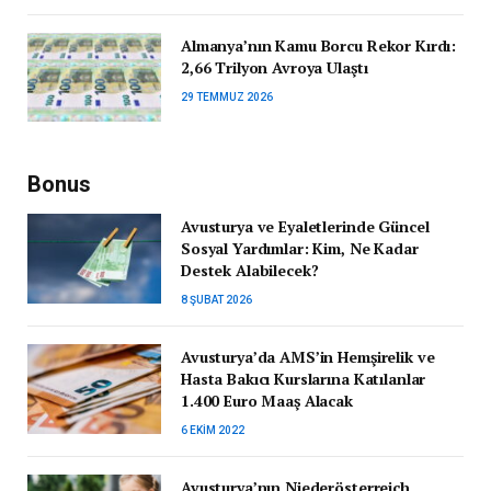
Almanya’nın Kamu Borcu Rekor Kırdı:
2,66 Trilyon Avroya Ulaştı
29 TEMMUZ 2026
Bonus
Avusturya ve Eyaletlerinde Güncel
Sosyal Yardımlar: Kim, Ne Kadar
Destek Alabilecek?
8 ŞUBAT 2026
Avusturya’da AMS’in Hemşirelik ve
Hasta Bakıcı Kurslarına Katılanlar
1.400 Euro Maaş Alacak
6 EKIM 2022
Avusturya’nın Niederösterreich