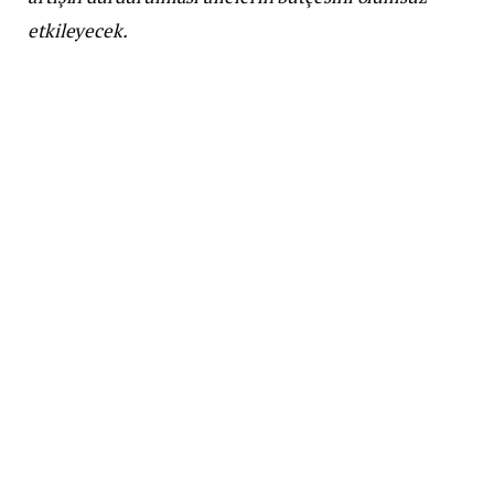
etkileyecek.