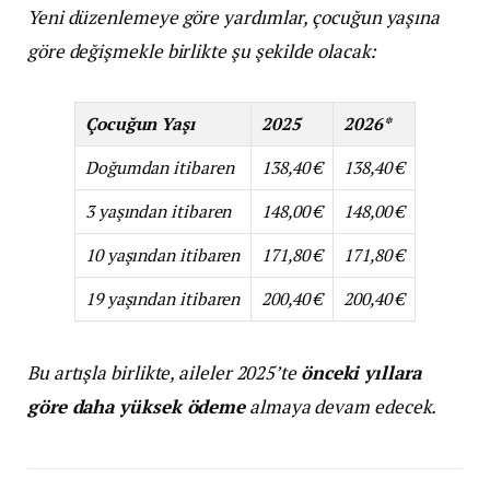
Yeni düzenlemeye göre yardımlar, çocuğun yaşına
göre değişmekle birlikte şu şekilde olacak:
Çocuğun Yaşı
2025
2026*
Doğumdan itibaren
138,40 €
138,40 €
3 yaşından itibaren
148,00 €
148,00 €
10 yaşından itibaren
171,80 €
171,80 €
19 yaşından itibaren
200,40 €
200,40 €
Bu artışla birlikte, aileler 2025’te
önceki yıllara
göre daha yüksek ödeme
almaya devam edecek.